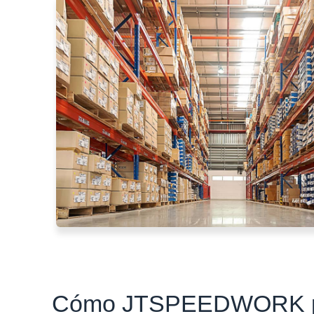
norsk
magyar
Cómo JTSPEEDWORK perm