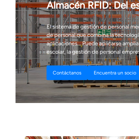
Almacén RFID: Del e
عربي
日语
El sistema de gestión de personal me
한국어
de personal que combina la tecnología
aplicaciones... Puede aplicarse ampli
Türk
escolar, la gestión de personal empresa
Ελληνικά
Contáctanos
Encuentra un socio
Melayu
Polski
แบบไทย
Tiếng Việt
Indonesia