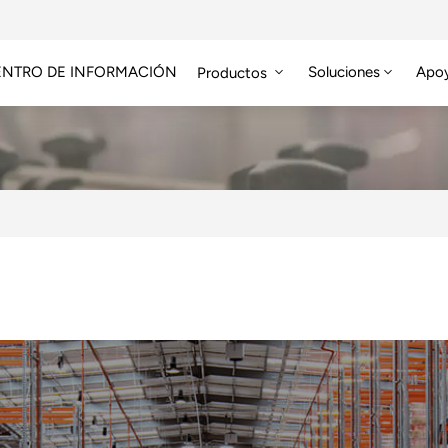
ENTRO DE INFORMACIÓN
Soluciones
Apo
Productos
Módulo RFID De Alta Frecuencia
Etiqueta RFID HF/NFC