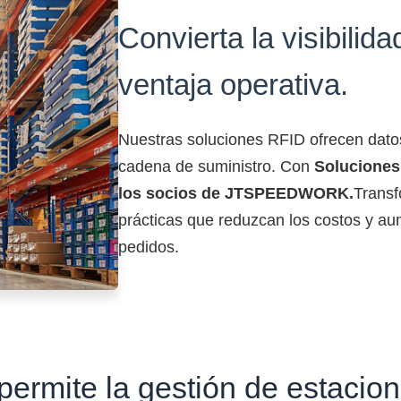
Convierta la visibilid
ventaja operativa.
Nuestras soluciones RFID ofrecen datos 
cadena de suministro. Con
Soluciones 
los socios de JTSPEEDWORK.
Transf
prácticas que reduzcan los costos y au
pedidos.
ite la gestión de estacion