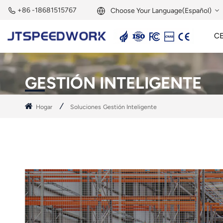
+86 -18681515767
Choose Your Language(Español)
C
English
Lector Activo De 2,45 GHz
Etiqueta Activa De 2,45 GHz
Módulo RFID De 2,45 GHz
Français
GESTIÓN INTELIGENTE
Deutsch
Hogar
Soluciones
Gestión Inteligente
Русский
Italiano
Español
Português
Nederland