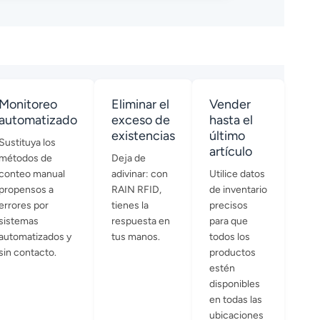
Monitoreo
Eliminar el
Vender
automatizado
exceso de
hasta el
existencias
último
Sustituya los
artículo
métodos de
Deja de
conteo manual
adivinar: con
Utilice datos
propensos a
RAIN RFID,
de inventario
errores por
tienes la
precisos
sistemas
respuesta en
para que
automatizados y
tus manos.
todos los
sin contacto.
productos
estén
disponibles
en todas las
ubicaciones