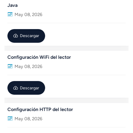
Java
عربي
May 08, 2026
日语
Descargar
한국어
Türk
Configuración WiFi del lector
Ελληνικά
May 08, 2026
Melayu
Descargar
Polski
แบบไทย
Configuración HTTP del lector
Tiếng Việt
May 08, 2026
Indonesia