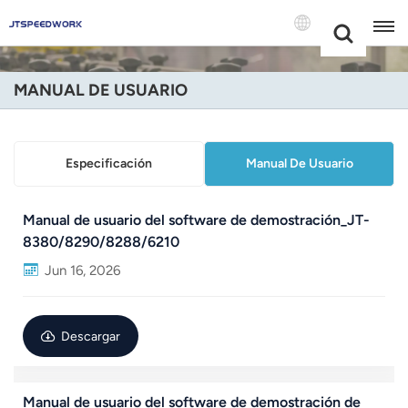
Choose Your
+86 -18681515767
Language(Espa
MANUAL DE USUARIO
English
Français
Especificación
Manual De Usuario
Deutsch
Manual de usuario del software de demostración_JT-
Русский
8380/8290/8288/6210
Jun 16, 2026
Italiano
Español
Descargar
Português
Nederland
Manual de usuario del software de demostración de