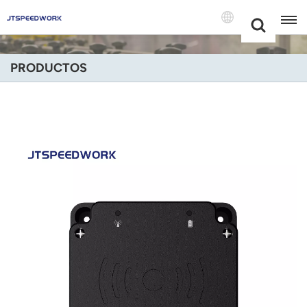
Choose Your
+86 -18681515767
Language(Espa
PRODUCTOS
English
Français
Deutsch
Русский
Italiano
Español
Português
Nederland