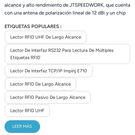
960 MHz).
alcance y alto rendimiento de JTSPEEDWORK, que cuenta
con una antena de polarización lineal de 12 dBi y un chip
Impinj E710/TM200 opcional. Admite el protocolo
ETIQUETAS POPULARES :
ISO18000-6C y una frecuencia personalizable de 860-
960 MHz, con una potencia de RF ajustable de hasta 33
Lector RFID UHF De Largo Alcance
dBm.Con una distancia máxima de lectura de 30 m y
Lector De Interfaz RS232 Para Lectura De Múltiples
lectura de múltiples etiquetas (hasta 200 etiquetas),
Etiquetas RFID
ofrece comunicación flexible (RS232/TCP/IP/WiFi/4G),
compatibilidad con SDK para desarrollo secundario y
Lector De Interfaz TCP/IP Impinj E710
funcionamiento estable entre -40 °C y 65 °C, ideal para el
seguimiento de activos industriales y en exteriores.
Lector RFID De Largo Alcance
Lector RFID Pasivo De Largo Alcance
Lector RFID UHF
LEER MÁS