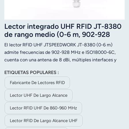
Lector integrado UHF RFID JT-8380
de rango medio (0-6 m, 902-928
MHz)
El lector RFID UHF JTSPEEDWORK JT-8380 (0-6 m)
admite frecuencias de 902-928 MHz e ISO18000-6C,
cuenta con una antena de 8 dBi, múltiples interfaces y
resistencia a temperaturas de -40 °C a 75 °C. Se utiliza en
ETIQUETAS POPULARES :
control de acceso, almacenes, comercio minorista y
gestión de vehículos.
Fabricante De Lectores RFID
Lector UHF De Largo Alcance
Lector RFID UHF De 860-960 MHz
Lector RFID De Largo Alcance UHF