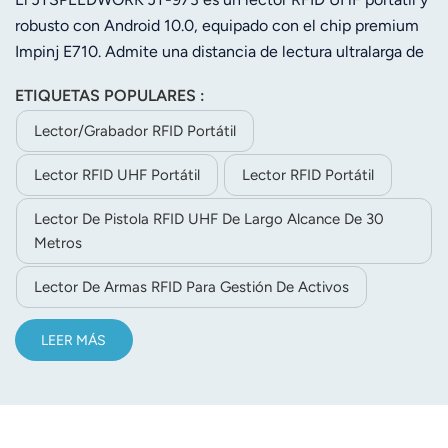
Impinj E710 IP65.
robusto con Android 10.0, equipado con el chip premium
Impinj E710. Admite una distancia de lectura ultralarga de
hasta 30 m y ofrece un rendimiento estable en la
ETIQUETAS POPULARES :
identificación de múltiples etiquetas. Su diseño con
certificación IP65, resistente al polvo y al agua, se adapta a
Lector/grabador RFID Portátil
entornos industriales complejos. La batería de gran
Lector RFID UHF Portátil
Lector RFID Portátil
capacidad de 9000 mAh garantiza una larga duración.
Integra escaneo de códigos de barras 2D y funciones NFC,
Lector De Pistola RFID UHF De Largo Alcance De 30
con soporte completo para comunicación en red, lo que lo
Metros
hace ideal para la gestión de inventario, logística y
seguimiento de activos en almacenes.
Lector De Armas RFID Para Gestión De Activos
LEER MÁS