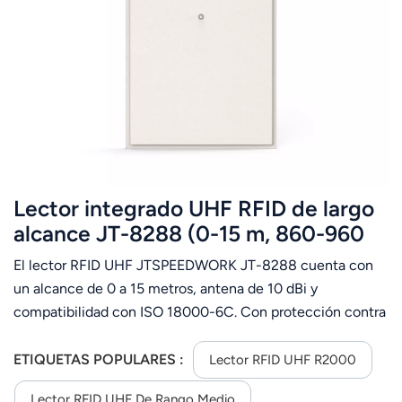
Lector integrado UHF RFID de largo
alcance JT-8288 (0-15 m, 860-960
MHz)
El lector RFID UHF JTSPEEDWORK JT-8288 cuenta con
un alcance de 0 a 15 metros, antena de 10 dBi y
compatibilidad con ISO 18000-6C. Con protección contra
rayos de 6000 V y múltiples modos e interfaces, es ideal
para vehículos, control de acceso y gestión logística.
ETIQUETAS POPULARES :
Lector RFID UHF R2000
Lector RFID UHF De Rango Medio