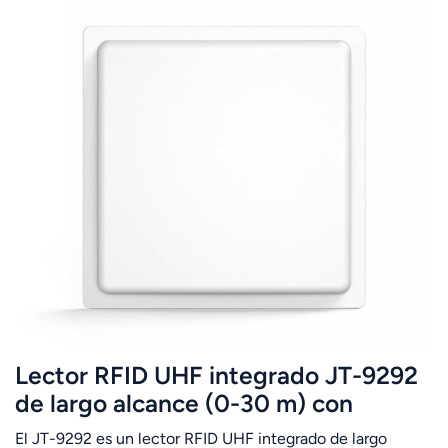
Lector RFID UHF integrado JT-9292
de largo alcance (0-30 m) con
lectura de múltiples etiquetas (860-
El JT-9292 es un lector RFID UHF integrado de largo