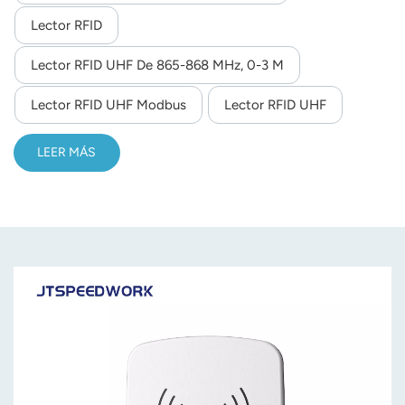
comunicación flexible (RS232/RS485/TCP/IP, etc.),
Lector RFID
norsk
compatibilidad con SDK para desarrollo secundario y es
ideal para la gestión de activos industriales, el seguimiento
Lector RFID UHF De 865-868 MHz, 0-3 M
magyar
logístico y la automatización de la producción.
Lector RFID UHF Modbus
Lector RFID UHF
LEER MÁS