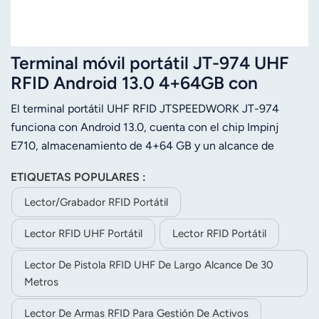
Terminal móvil portátil JT-974 UHF
RFID Android 13.0 4+64GB con
Impinj E710
El terminal portátil UHF RFID JTSPEEDWORK JT-974
funciona con Android 13.0, cuenta con el chip Impinj
E710, almacenamiento de 4+64 GB y un alcance de
lectura de 20 m. Admite códigos de barras 2D, NFC,
ETIQUETAS POPULARES :
comunicación múltiple y una expansión de 256 GB para
mayor eficiencia en el sitio.
Lector/grabador RFID Portátil
Lector RFID UHF Portátil
Lector RFID Portátil
Lector De Pistola RFID UHF De Largo Alcance De 30
Metros
Lector De Armas RFID Para Gestión De Activos