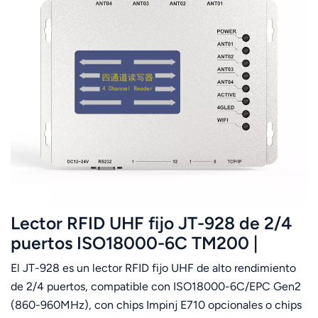
Lector RFID UHF fijo JT-928 de 2/4
puertos ISO18000-6C TM200 |
Compatible con chip Impinj E710
El JT-928 es un lector RFID fijo UHF de alto rendimiento
de 2/4 puertos, compatible con ISO18000-6C/EPC Gen2
(860-960MHz), con chips Impinj E710 opcionales o chips