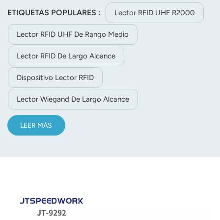
RS232/TCP/IP/WiFi, funciona en un rango de temperatura
ETIQUETAS POPULARES :
Lector RFID UHF R2000
de -40 °C a 75 °C, ideal para logística, control de acceso,
Lector RFID UHF De Rango Medio
etc.
Lector RFID De Largo Alcance
Dispositivo Lector RFID
Lector Wiegand De Largo Alcance
LEER MÁS