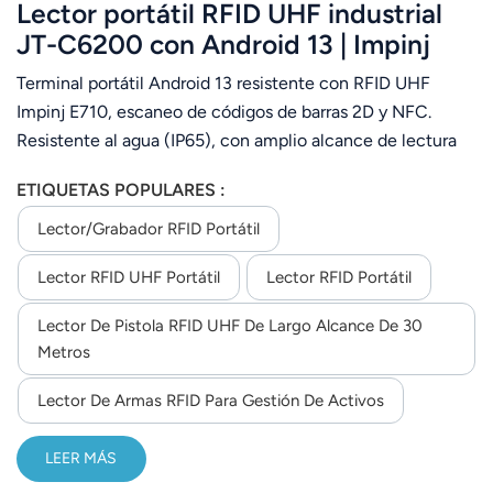
Lector portátil RFID UHF industrial
JT-C6200 con Android 13 | Impinj
E710 | IP65 | Código de barras 2D |
Terminal portátil Android 13 resistente con RFID UHF
NFC
Impinj E710, escaneo de códigos de barras 2D y NFC.
Resistente al agua (IP65), con amplio alcance de lectura
para la gestión de inventario y activos.
ETIQUETAS POPULARES :
Lector/grabador RFID Portátil
Lector RFID UHF Portátil
Lector RFID Portátil
Lector De Pistola RFID UHF De Largo Alcance De 30
Metros
Lector De Armas RFID Para Gestión De Activos
LEER MÁS