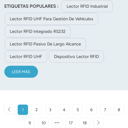
en la gestión de vehículos, logística, aduanas y fabricación
ETIQUETAS POPULARES :
Lector RFID Industrial
gracias a su lectura estable de etiquetas individuales.
Lector RFID UHF Para Gestión De Vehículos
Lector RFID Integrado RS232
Lector RFID Pasivo De Largo Alcance
Lector RFID UHF
Dispositivo Lector RFID
LEER MÁS
1
2
3
4
5
6
7
8
9
10
17
18