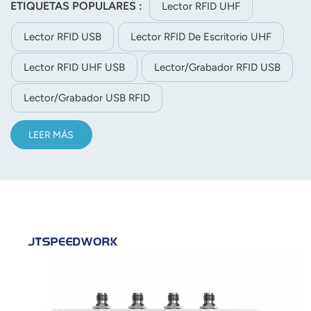
cifrado/autorización y actualización de firmware, ofrece
ETIQUETAS POPULARES :
Lector RFID UHF
salida multiformato y SDK para C++/C#/Java/Android para
Lector RFID USB
Lector RFID De Escritorio UHF
desarrollo secundario.
Lector RFID UHF USB
Lector/grabador RFID USB
Lector/grabador USB RFID
LEER MÁS