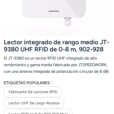
Lector integrado de rango medio JT-
9380 UHF RFID de 0-8 m, 902-928
MHz, lectura de múltiples etiquetas,
El JT-9380 es un lector RFID UHF integrado de alto
solo banda de frecuencia de EE. UU.
rendimiento y gama media fabricado por JTSPEEDWORK,
con una antena integrada de polarización circular de 8 dBi
y un chip TM200/Impinj E710. Admite el protocolo
ETIQUETAS POPULARES :
ISO18000-6C, una frecuencia personalizable de 860-960
MHz y una potencia de RF ajustable de 0-33 dBm.Con una
Fabricante De Lectores RFID
distancia máxima de lectura de 9 m, más de 700 lecturas
Lector UHF De Largo Alcance
por segundo y lectura de múltiples etiquetas, ofrece
comunicación flexible (RS232/TCP/IP/WiFi),