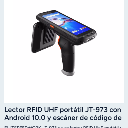
Lector RFID UHF portátil JT-973 con
Android 10.0 y escáner de código de
barras NFC 2D de largo alcance
El JTSPEEDWORK JT-973 es un lector RFID UHF portátil y