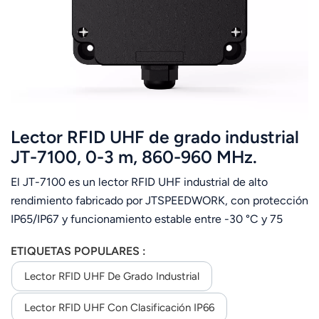
عربي
日语
한국어
Türk
Lector RFID UHF de grado industrial
Ελληνικά
JT-7100, 0-3 m, 860-960 MHz.
El JT-7100 es un lector RFID UHF industrial de alto
Melayu
rendimiento fabricado por JTSPEEDWORK, con protección
Polski
IP65/IP67 y funcionamiento estable entre -30 °C y 75
°C.Equipado con una antena integrada de 3 dBi y un chip
แบบไทย
ETIQUETAS POPULARES :
RF TM200, admite el protocolo ISO18000-6C, una
frecuencia de 860-960 MHz, una potencia de RF
Lector RFID UHF De Grado Industrial
Tiếng Việt
ajustable de 13 a 33 dBm, una distancia máxima de lectura
Lector RFID UHF Con Clasificación IP66
de 3 m y más de 700 lecturas por segundo.Ofrece
Indonesia