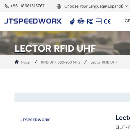
+86 -18681515767
Choose Your Language(Español)
C
English
Lector Activo De 2,45 GHz
Etiqueta Activa De 2,45 GHz
Módulo RFID De 2,45 GHz
Français
LECTOR RFID UHF
Deutsch
Hogar
RFID UHF 860-960 MHz
Lector RFID UHF
Русский
Italiano
Español
Português
Lect
Nederland
El JT-