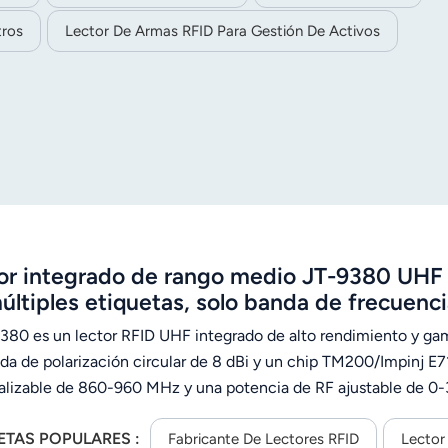
tros
Lector De Armas RFID Para Gestión De Activos
or integrado de rango medio JT-9380 UHF 
últiples etiquetas, solo banda de frecuenci
9380 es un lector RFID UHF integrado de alto rendimiento y 
ada de polarización circular de 8 dBi y un chip TM200/Impinj 
alizable de 860-960 MHz y una potencia de RF ajustable de 0-
 700 lecturas por segundo y lectura de múltiples etiquetas, o
ETAS POPULARES :
ibilidad con SDK para desarrollo secundario y funcionamiento 
Fabricante De Lectores RFID
Lector