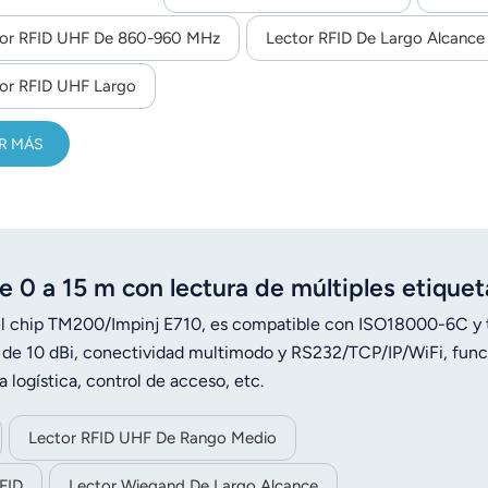
 gestión de activos industriales y el seguimiento logístico.
tor RFID UHF De 860-960 MHz
Lector RFID De Largo Alcanc
or RFID UHF Largo
R MÁS
0 a 15 m con lectura de múltiples etiquet
 chip TM200/Impinj E710, es compatible con ISO18000-6C y 
a de 10 dBi, conectividad multimodo y RS232/TCP/IP/WiFi, fun
 logística, control de acceso, etc.
Lector RFID UHF De Rango Medio
RFID
Lector Wiegand De Largo Alcance