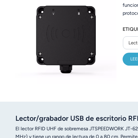
funcio
عربي
protoc
日语
máxima
ETIQU
compati
한국어
la aut
Lect
Türk
LEE
Ελληνικά
Melayu
Polski
แบบไทย
Tiếng Việt
Lector/grabador USB de escritorio 
El lector RFID UHF de sobremesa JTSPEEDWORK JT-62
Indonesia
MHz) y tiene un rango de lectura de 0 a 80 cm. Permite 