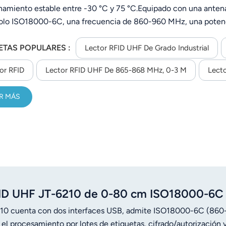
namiento estable entre -30 °C y 75 °C.Equipado con una antena
olo ISO18000-6C, una frecuencia de 860-960 MHz, una potenci
 de lectura de 3 m y más de 700 lecturas por segundo.Ofrece 
ETAS POPULARES :
bilidad con SDK para desarrollo secundario y es ideal para la ge
Lector RFID UHF De Grado Industrial
omatización de la producción.
or RFID
Lector RFID UHF De 865-868 MHz, 0-3 M
Lect
R MÁS
RFID UHF JT-6210 de 0-80 cm ISO18000-6C
10 cuenta con dos interfaces USB, admite ISO18000-6C (860
el procesamiento por lotes de etiquetas, cifrado/autorización 