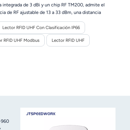
 integrada de 3 dBi y un chip RF TM200, admite el
a de RF ajustable de 13 a 33 dBm, una distancia
comunicación flexible (RS232/RS485/TCP/IP, etc.),
stión de activos industriales, el seguimiento logístico y
Lector RFID UHF Con Clasificación IP66
or RFID UHF Modbus
Lector RFID UHF
-960
y