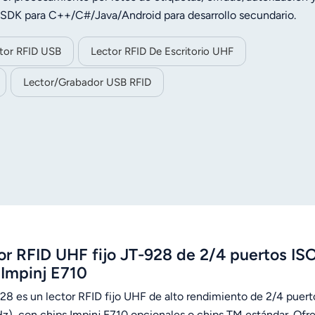
y SDK para C++/C#/Java/Android para desarrollo secundario.
tor RFID USB
Lector RFID De Escritorio UHF
Lector/grabador USB RFID
or RFID UHF fijo JT-928 de 2/4 puertos 
 Impinj E710
928 es un lector RFID fijo UHF de alto rendimiento de 2/4 p
), con chips Impinj E710 opcionales o chips TM estándar. Ofr