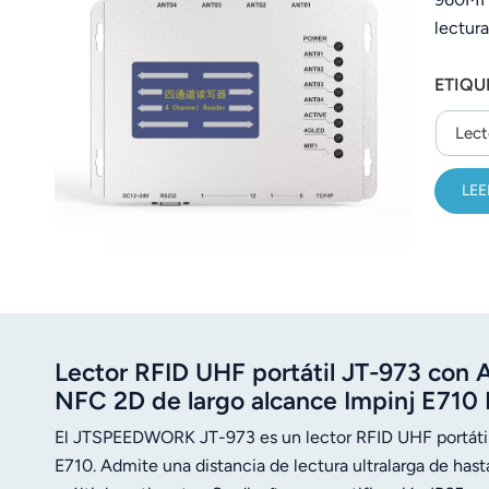
lectur
automá
ETIQU
alumini
ideal p
Lect
LEE
Lector RFID UHF portátil JT-973 con 
NFC 2D de largo alcance Impinj E710 
El JTSPEEDWORK JT-973 es un lector RFID UHF portátil 
E710. Admite una distancia de lectura ultralarga de has