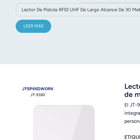
Lector De Pistola RFID UHF De Largo Alcance De 30 Me
LEER MÁS
Lect
de m
El JT-
integr
person
más de
ETIQU
compat