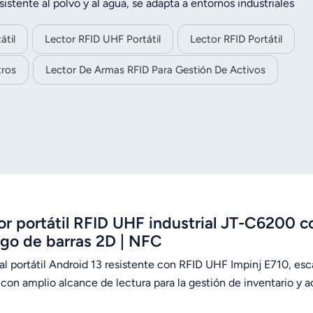
sistente al polvo y al agua, se adapta a entornos industriales
rantiza una larga duración. Integra escaneo de códigos de bar
 en red, lo que lo hace ideal para la gestión de inventario, lo
átil
Lector RFID UHF Portátil
Lector RFID Portátil
tros
Lector De Armas RFID Para Gestión De Activos
or portátil RFID UHF industrial JT-C6200 co
go de barras 2D | NFC
al portátil Android 13 resistente con RFID UHF Impinj E710, es
 con amplio alcance de lectura para la gestión de inventario y a