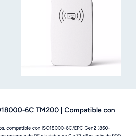
ISO18000-6C TM200 | Compatible con
uertos, compatible con ISO18000-6C/EPC Gen2 (860-
ece potencia de RF ajustable de 0 a 33 dBm, más de 900