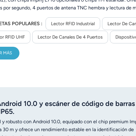
as por segundo, 4 puertos de antena TNC hembra y lectura de mú
tico/comando/disparo, RS232/TCP/IP/Wi-Fi (JT-928W) y alimen
ETAS POPULARES :
o, cuenta con 2 entradas de disparo/2 salidas de relé, soporte 
Lector RFID Industrial
Lector De Can
ara logística, gestión de activos y transporte inteligente.
or RFID UHF
Lector De Canales De 4 Puertos
Dispositi
R MÁS
Android 10.0 y escáner de código de barras
IP65.
y robusto con Android 10.0, equipado con el chip premium Im
ta 30 m y ofrece un rendimiento estable en la identificación de