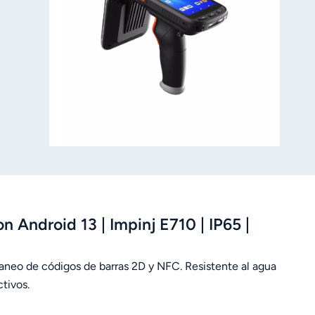
ras 2D
gística
n Android 13 | Impinj E710 | IP65 |
caneo de códigos de barras 2D y NFC. Resistente al agua
ctivos.