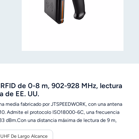
RFID de 0-8 m, 902-928 MHz, lectura
a de EE. UU.
gama media fabricado por JTSPEEDWORK, con una antena
E710. Admite el protocolo ISO18000-6C, una frecuencia
33 dBm.Con una distancia máxima de lectura de 9 m,
frece comunicación flexible (RS232/TCP/IP/WiFi),
estable entre -40 °C y 75 °C, lo que lo hace adecuado
 UHF De Largo Alcance