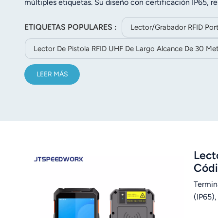
múltiples etiquetas. Su diseño con certificación IP65, re
complejos. La batería de gran capacidad de 9000 mAh ga
ETIQUETAS POPULARES :
y funciones NFC, con soporte completo para comunicación
Lector/grabador RFID Port
y seguimiento de activos en almacenes.
Lector De Pistola RFID UHF De Largo Alcance De 30 Me
LEER MÁS
Lect
Códi
Termin
(IP65),