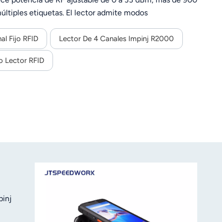
ltiples etiquetas. El lector admite modos
tación de CC de 9 a 24 V. Fabricado en aleación de
RSSI y un SDK multilingüe para desarrollo secundario,
al Fijo RFID
Lector De 4 Canales Impinj R2000
vo Lector RFID
pinj