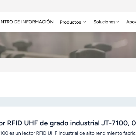
ENTRO DE INFORMACIÓN
Soluciones
Apo
Productos
Módulo RFID De Alta Frecuencia
Etiqueta RFID HF/NFC
or RFID UHF de grado industrial JT-7100,
7100 es un lector RFID UHF industrial de alto rendimiento fab