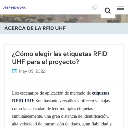
Choose Your
+86 -18681515767
Language(Espa
ACERCA DE LA RFID UHF
English
Français
¿Cómo elegir las etiquetas RFID
UHF para el proyecto?
Deutsch
May 09, 2022
Русский
Italiano
Los escenarios de aplicación de mercado de
etiquetas
Español
RFID UHF
Son bastante versátiles y ofrecen ventajas
como la capacidad de leer múltiples etiquetas
Português
simultáneamente, una gran distancia de identificación,
alta velocidad de transmisión de datos, gran fiabilidad y
Nederland