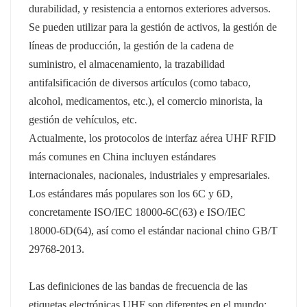
durabilidad, y resistencia a entornos exteriores adversos.
عربي
Se pueden utilizar para la gestión de activos, la gestión de
líneas de producción, la gestión de la cadena de
日语
suministro, el almacenamiento, la trazabilidad
antifalsificación de diversos artículos (como tabaco,
한국어
alcohol, medicamentos, etc.), el comercio minorista, la
Türk
gestión de vehículos, etc.
Actualmente, los protocolos de interfaz aérea UHF RFID
Ελληνικά
más comunes en China incluyen estándares
internacionales, nacionales, industriales y empresariales.
Melayu
Los estándares más populares son los 6C y 6D,
Polski
concretamente ISO/IEC 18000-6C(63) e ISO/IEC
18000-6D(64), así como el estándar nacional chino GB/T
แบบไทย
29768-2013.
Tiếng Việt
Las definiciones de las bandas de frecuencia de las
Indonesia
etiquetas electrónicas UHF son diferentes en el mundo;