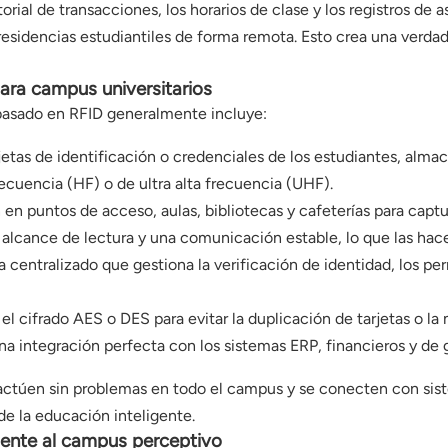
ial de transacciones, los horarios de clase y los registros de as
las residencias estudiantiles de forma remota. Esto crea una ver
ara campus universitarios
basado en RFID generalmente incluye:
jetas de identificación o credenciales de los estudiantes, alma
frecuencia (HF) o de ultra alta frecuencia (UHF).
 en puntos de acceso, aulas, bibliotecas y cafeterías para captur
 alcance de lectura y una comunicación estable, lo que las ha
 centralizado que gestiona la verificación de identidad, los per
l cifrado AES o DES para evitar la duplicación de tarjetas o la m
a integración perfecta con los sistemas ERP, financieros y de
eractúen sin problemas en todo el campus y se conecten con si
de la educación inteligente.
igente al campus perceptivo