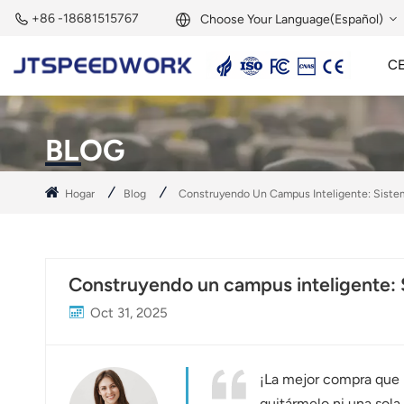
+86 -18681515767
Choose Your Language(Español)
C
English
Lector Activo De 2,45 GHz
Etiqueta Activa De 2,45 GHz
Módulo RFID De 2,45 GHz
Français
BLOG
Deutsch
Hogar
Blog
Construyendo Un Campus Inteligente: Sistem
Русский
Italiano
Construyendo un campus inteligente: S
Español
Oct 31, 2025
Português
Nederland
¡La mejor compra que h
quitármelo ni una sola