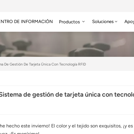
ENTRO DE INFORMACIÓN
Soluciones
Apo
Productos
Módulo RFID De Alta Frecuencia
Etiqueta RFID HF/NFC
a De Gestión De Tarjeta Única Con Tecnología RFID
istema de gestión de tarjeta única con tecnol
e hecho este invierno! El color y el tejido son exquisitos, ¡y 
 vez. ¡Es monísimo!