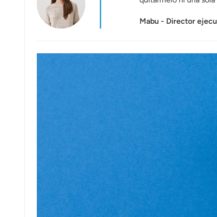
عربي
Mabu - Director ejec
日语
한국어
Türk
Ελληνικά
Melayu
Polski
แบบไทย
Tiếng Việt
Indonesia