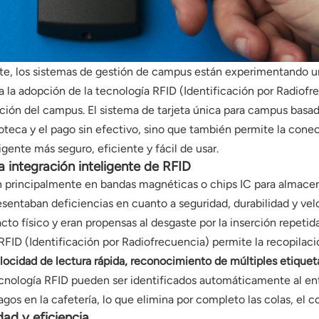
ente, los sistemas de gestión de campus están experimentando un
 la adopción de la tecnología RFID (Identificación por Radiofr
ción del campus. El sistema de tarjeta única para campus basad
lioteca y el pago sin efectivo, sino que también permite la cone
ente más seguro, eficiente y fácil de usar.
la integración inteligente de RFID
an principalmente en bandas magnéticas o chips IC para almacen
entaban deficiencias en cuanto a seguridad, durabilidad y velo
cto físico y eran propensas al desgaste por la inserción repetida
FID (Identificación por Radiofrecuencia) permite la recopilació
locidad de lectura rápida, reconocimiento de múltiples etiqueta
cnología RFID pueden ser identificados automáticamente al entrar
pagos en la cafetería, lo que elimina por completo las colas, el c
ad y eficiencia.