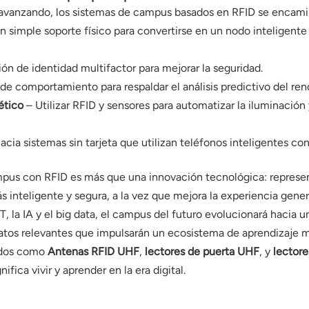
avanzando, los sistemas de campus basados ​​en RFID se encami
un simple soporte físico para convertirse en un nodo inteligent
ión de identidad multifactor para mejorar la seguridad.
 de comportamiento para respaldar el análisis predictivo del ren
ético
– Utilizar RFID y sensores para automatizar la iluminación
cia sistemas sin tarjeta que utilizan teléfonos inteligentes co
ampus con RFID es más que una innovación tecnológica: represe
 inteligente y segura, a la vez que mejora la experiencia gener
, la IA y el big data, el campus del futuro evolucionará hacia u
á datos relevantes que impulsarán un ecosistema de aprendizaje 
zados como
Antenas RFID UHF
,
lectores de puerta UHF
, y
lectore
ifica vivir y aprender en la era digital.