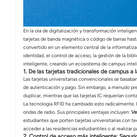
norsk
magyar
En la ola de digitalización y transformación intelig
tarjetas de banda magnética o código de barras hasta
convertido en un elemento central de la informatiza
identidad, el control de acceso, la gestión de la bib
inteligente, creando un ecosistema de campus intelig
1. De las tarjetas tradicionales de campus a 
Las tarjetas universitarias convencionales se basab
de autenticación y pago. Sin embargo, a menudo pres
duplicar, mientras que las tarjetas IC requerían conta
La tecnología RFID ha cambiado esto radicalmente. R
ondas de radio. Sus principales ventajas incluyen:
Ve
estudiantes que porten tarjetas universitarias con te
acceder a las residencias estudiantiles o al realizar 
2. Control de acceso más inteligente: Segurid