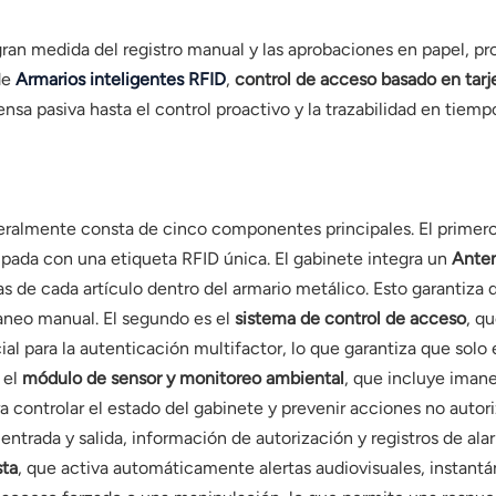
ran medida del registro manual y las aprobaciones en papel, pro
de
Armarios inteligentes RFID
,
control de acceso basado en tarj
sa pasiva hasta el control proactivo y la trazabilidad en tiemp
ralmente consta de cinco componentes principales. El primero
pada con una etiqueta RFID única. El gabinete integra un
Ante
cias de cada artículo dentro del armario metálico. Esto garanti
aneo manual. El segundo es el
sistema de control de acceso
, qu
ial para la autenticación multifactor, lo que garantiza que solo 
 el
módulo de sensor y monitoreo ambiental
, que incluye imane
controlar el estado del gabinete y prevenir acciones no autoriz
 entrada y salida, información de autorización y registros de ala
sta
, que activa automáticamente alertas audiovisuales, instant