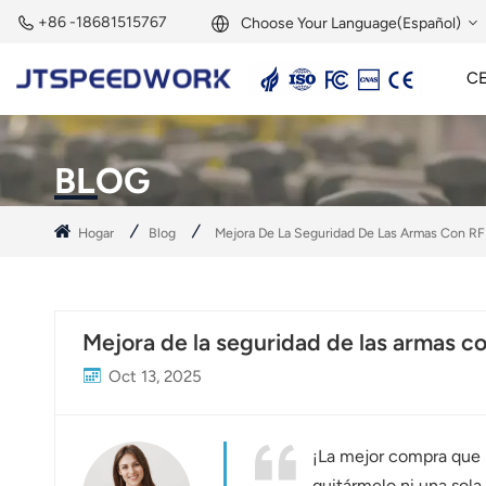
+86 -18681515767
Choose Your Language(Español)
C
English
Lector Activo De 2,45 GHz
Etiqueta Activa De 2,45 GHz
Módulo RFID De 2,45 GHz
Français
BLOG
Deutsch
Hogar
Blog
Mejora De La Seguridad De Las Armas Con RFI
Русский
Italiano
Mejora de la seguridad de las armas co
Español
Oct 13, 2025
Português
Nederland
¡La mejor compra que h
quitármelo ni una sola