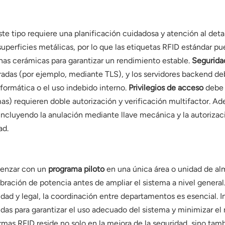
e tipo requiere una planificación cuidadosa y atención al deta
perficies metálicas, por lo que las etiquetas RFID estándar pued
enas cerámicas para garantizar un rendimiento estable.
Segurida
fradas (por ejemplo, mediante TLS), y los servidores backend 
nformática o el uso indebido interno.
Privilegios de acceso
debe s
mas) requieren doble autorización y verificación multifactor. A
ncluyendo la anulación mediante llave mecánica y la autorizaci
ad.
menzar con un
programa piloto
en una única área o unidad de al
alibración de potencia antes de ampliar el sistema a nivel gene
ridad y legal, la coordinación entre departamentos es esencial. I
s para garantizar el uso adecuado del sistema y minimizar el r
 armas RFID reside no solo en la mejora de la seguridad, sino ta