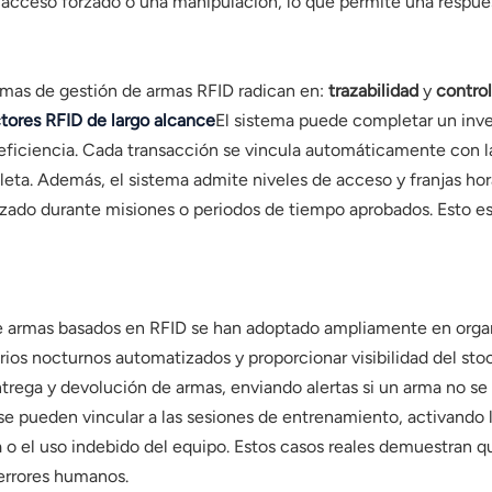
acceso forzado o una manipulación, lo que permite una respues
temas de gestión de armas RFID radican en:
trazabilidad
y
control
tores RFID de largo alcance
El sistema puede completar un inv
eficiencia. Cada transacción se vincula automáticamente con la 
eta. Además, el sistema admite niveles de acceso y franjas hora
zado durante misiones o periodos de tiempo aprobados. Esto es
e armas basados ​​en RFID se han adoptado ampliamente en organi
arios nocturnos automatizados y proporcionar visibilidad del sto
trega y devolución de armas, enviando alertas si un arma no se 
se pueden vincular a las sesiones de entrenamiento, activando
da o el uso indebido del equipo. Estos casos reales demuestran q
 errores humanos.