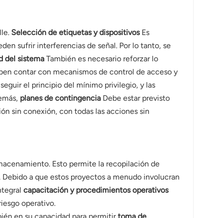
lle.
Selección de etiquetas y dispositivos
Es
en sufrir interferencias de señal. Por lo tanto, se
d del sistema
También es necesario reforzar lo
deben contar con mecanismos de control de acceso y
eguir el principio del mínimo privilegio, y las
demás,
planes de contingencia
Debe estar previsto
ón sin conexión, con todas las acciones sin
macenamiento. Esto permite la recopilación de
ral. Debido a que estos proyectos a menudo involucran
ntegral
capacitación y procedimientos operativos
iesgo operativo.
mbién en su capacidad para permitir
toma de