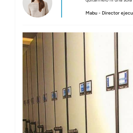
عربي
Mabu - Director ejec
日语
한국어
Türk
Ελληνικά
Melayu
Polski
แบบไทย
Tiếng Việt
Indonesia