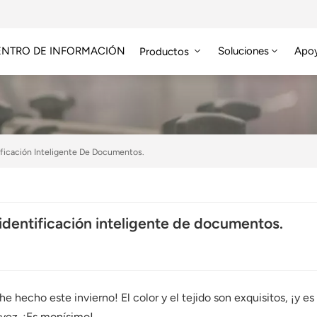
ENTRO DE INFORMACIÓN
Soluciones
Apo
Productos
Módulo RFID De Alta Frecuencia
Etiqueta RFID HF/NFC
ificación Inteligente De Documentos.
 identificación inteligente de documentos.
e hecho este invierno! El color y el tejido son exquisitos, ¡y 
 vez. ¡Es monísimo!