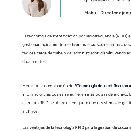
عربي
Mabu - Director ejec
日语
한국어
La tecnología de identificación por radiofrecuencia (RFID)
Türk
gestionar rápidamente los diversos recursos de archivo docu
tediosa carga de trabajo del administrador, disminuyendo así 
Ελληνικά
documentos.
Melayu
Polski
Mediante la combinación de
R
Tecnología de identificación 
información, las cuales se adhieren a las bolsas de archivo. 
แบบไทย
escritura RFID se utiliza en conjunto con el sistema de ges
Tiếng Việt
archivos.
Indonesia
Las ventajas de la tecnología RFID para la gestión de docu