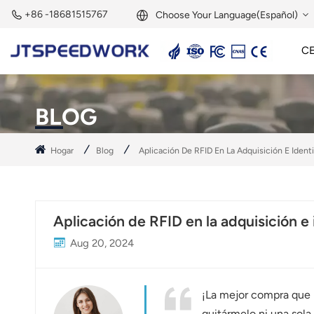
+86 -18681515767
Choose Your Language(Español)
C
English
Lector Activo De 2,45 GHz
Etiqueta Activa De 2,45 GHz
Módulo RFID De 2,45 GHz
Français
BLOG
Deutsch
Hogar
Blog
Aplicación De RFID En La Adquisición E Ident
Русский
Italiano
Aplicación de RFID en la adquisición e
Español
Aug 20, 2024
Português
Nederland
¡La mejor compra que h
quitármelo ni una sola