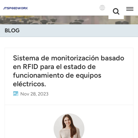
Choose Your
+86 -18681515767
Language(Espa
BLOG
English
Français
Sistema de monitorización basado
en RFID para el estado de
Deutsch
funcionamiento de equipos
Русский
eléctricos.
Italiano
Nov 28, 2023
Español
Português
Nederland