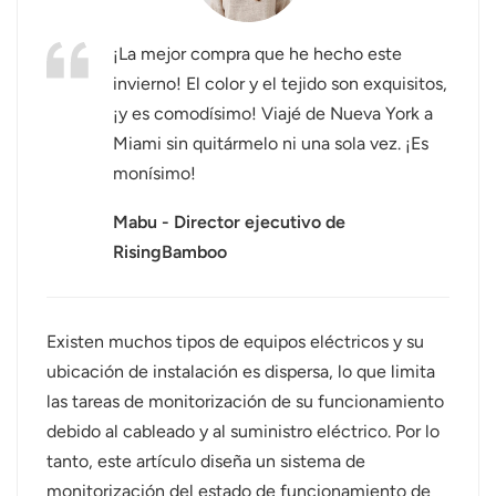
عربي
¡La mejor compra que he hecho este
invierno! El color y el tejido son exquisitos,
日语
¡y es comodísimo! Viajé de Nueva York a
한국어
Miami sin quitármelo ni una sola vez. ¡Es
monísimo!
Türk
Mabu - Director ejecutivo de
Ελληνικά
RisingBamboo
Melayu
Polski
Existen muchos tipos de equipos eléctricos y su
ubicación de instalación es dispersa, lo que limita
แบบไทย
las tareas de monitorización de su funcionamiento
debido al cableado y al suministro eléctrico. Por lo
Tiếng Việt
tanto, este artículo diseña un sistema de
Indonesia
monitorización del estado de funcionamiento de