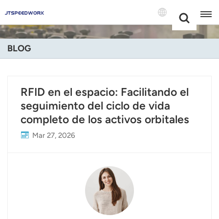
Choose Your
+86 -18681515767
Language(Espa
BLOG
English
Français
RFID en el espacio: Facilitando el
seguimiento del ciclo de vida
Deutsch
completo de los activos orbitales
Русский
Mar 27, 2026
Italiano
Español
Português
Nederland