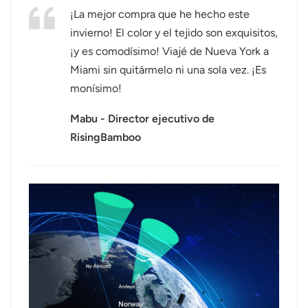
¡La mejor compra que he hecho este
عربي
invierno! El color y el tejido son exquisitos,
¡y es comodísimo! Viajé de Nueva York a
日语
Miami sin quitármelo ni una sola vez. ¡Es
한국어
monísimo!
Türk
Mabu - Director ejecutivo de
RisingBamboo
Ελληνικά
Melayu
Polski
แบบไทย
Tiếng Việt
Indonesia