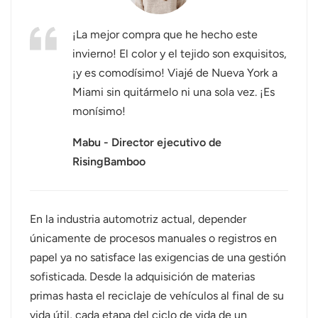
عربي
¡La mejor compra que he hecho este
invierno! El color y el tejido son exquisitos,
日语
¡y es comodísimo! Viajé de Nueva York a
한국어
Miami sin quitármelo ni una sola vez. ¡Es
monísimo!
Türk
Mabu - Director ejecutivo de
Ελληνικά
RisingBamboo
Melayu
Polski
En la industria automotriz actual, depender
únicamente de procesos manuales o registros en
แบบไทย
papel ya no satisface las exigencias de una gestión
sofisticada. Desde la adquisición de materias
Tiếng Việt
primas hasta el reciclaje de vehículos al final de su
Indonesia
vida útil, cada etapa del ciclo de vida de un