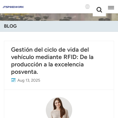
Choose Your
+86 -18681515767
Language(Espa
BLOG
English
Français
Gestión del ciclo de vida del
vehículo mediante RFID: De la
Deutsch
producción a la excelencia
Русский
posventa.
Italiano
Aug 13, 2025
Español
Português
Nederland