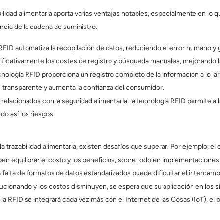
ilidad alimentaria aporta varias ventajas notables, especialmente en lo qu
ncia de la cadena de suministro.
RFID automatiza la recopilación de datos, reduciendo el error humano y 
ficativamente los costes de registro y búsqueda manuales, mejorando la 
cnología RFID proporciona un registro completo de la información a lo lar
s transparente y aumenta la confianza del consumidor.
 relacionados con la seguridad alimentaria, la tecnología RFID permite a
o así los riesgos.
a trazabilidad alimentaria, existen desafíos que superar. Por ejemplo, el 
n equilibrar el costo y los beneficios, sobre todo en implementaciones
a falta de formatos de datos estandarizados puede dificultar el intercamb
cionando y los costos disminuyen, se espera que su aplicación en los si
 la RFID se integrará cada vez más con el Internet de las Cosas (IoT), el