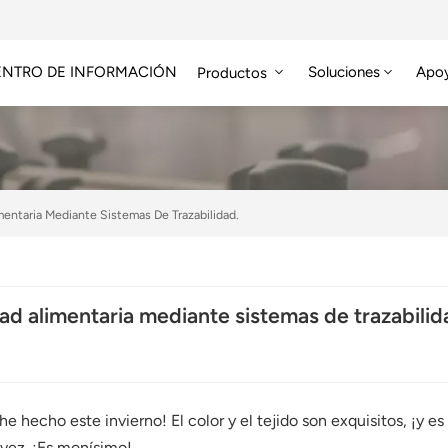
ENTRO DE INFORMACIÓN
Soluciones
Apo
Productos
Módulo RFID De Alta Frecuencia
Etiqueta RFID HF/NFC
mentaria Mediante Sistemas De Trazabilidad.
ad alimentaria mediante sistemas de trazabilid
e hecho este invierno! El color y el tejido son exquisitos, ¡y 
 vez. ¡Es monísimo!