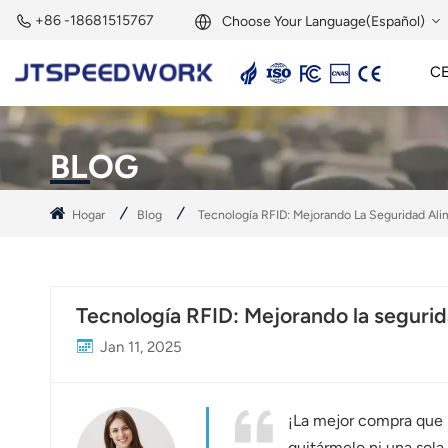
+86 -18681515767
Choose Your Language(Español)
C
English
Lector Activo De 2,45 GHz
Etiqueta Activa De 2,45 GHz
Módulo RFID De 2,45 GHz
Français
BLOG
Deutsch
Hogar
Blog
Tecnología RFID: Mejorando La Seguridad Ali
Русский
Italiano
Tecnología RFID: Mejorando la segurid
Español
Jan 11, 2025
Português
Nederland
¡La mejor compra que h
quitármelo ni una sola