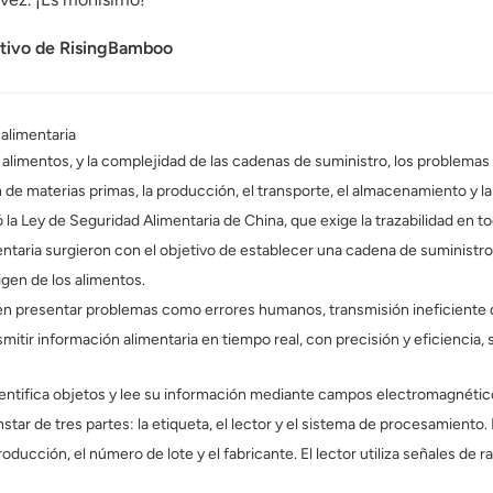
utivo de RisingBamboo
 alimentaria
 alimentos, y la complejidad de las cadenas de suministro, los problema
 de materias primas, la producción, el transporte, el almacenamiento y 
gó la Ley de Seguridad Alimentaria de China, que exige la trazabilidad e
imentaria surgieron con el objetivo de establecer una cadena de suministr
gen de los alimentos.
len presentar problemas como errores humanos, transmisión ineficiente d
smitir información alimentaria en tiempo real, con precisión y eficiencia
ntifica objetos y lee su información mediante campos electromagnéticos.
tar de tres partes: la etiqueta, el lector y el sistema de procesamiento
cción, el número de lote y el fabricante. El lector utiliza señales de ra