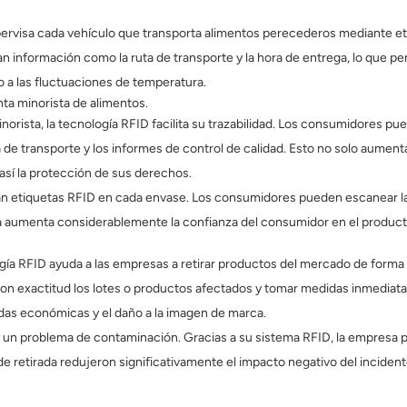
pervisa cada vehículo que transporta alimentos perecederos mediante eti
información como la ruta de transporte y la hora de entrega, lo que perm
do a las fluctuaciones de temperatura.
enta minorista de alimentos.
norista, la tecnología RFID facilita su trazabilidad. Los consumidores p
 de transporte y los informes de control de calidad. Esto no solo aument
así la protección de sus derechos.
 etiquetas RFID en cada envase. Los consumidores pueden escanear la et
 aumenta considerablemente la confianza del consumidor en el producto y
gía RFID ayuda a las empresas a retirar productos del mercado de forma r
n exactitud los lotes o productos afectados y tomar medidas inmediatas 
das económicas y el daño a la imagen de marca.
 un problema de contaminación. Gracias a su sistema RFID, la empresa pu
e retirada redujeron significativamente el impacto negativo del incident