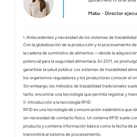
عربي
Mabu - Director ejec
日语
한국어
I. Antecedentes y necesidad de los sistemas de trazabilidad
Con la globalización de la producción y el procesamiento de
Türk
la cadena de suministro de alimentos —desde la adquisición
Ελληνικά
potencial para la seguridad alimentaria. En 2011, se promul
garantizar la salud pública. Los sistemas de trazabilidad al
Melayu
los organismos reguladores y los productores conocer el ori
Sin embargo, los métodos de trazabilidad tradicionales sue
Polski
tanto, encontrar una tecnología que permita registrar y tran
แบบไทย
II. Introducción a la tecnología RFID
RFID es una tecnología de comunicación inalámbrica que ide
Tiếng Việt
sin necesidad de contacto físico. Un sistema RFID suele cons
producto y contiene información básica como la fecha de produ
Indonesia
transmitirla al sistema de procesamiento.