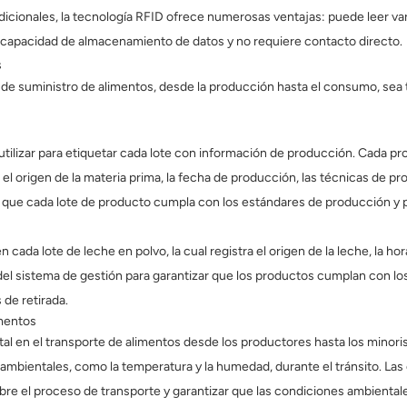
icionales, la tecnología RFID ofrece numerosas ventajas: puede leer va
or capacidad de almacenamiento de datos y no requiere contacto directo.
s
de suministro de alimentos, desde la producción hasta el consumo, sea t
utilizar para etiquetar cada lote con información de producción. Cada p
l origen de la materia prima, la fecha de producción, las técnicas de pr
que cada lote de producto cumpla con los estándares de producción y par
ada lote de leche en polvo, la cual registra el origen de la leche, la ho
 del sistema de gestión para garantizar que los productos cumplan con 
 de retirada.
imentos
 en el transporte de alimentos desde los productores hasta los minoris
s ambientales, como la temperatura y la humedad, durante el tránsito. L
obre el proceso de transporte y garantizar que las condiciones ambiental