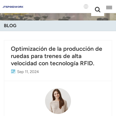
Choose Your
+86 -18681515767
Language(Espa
BLOG
English
Français
Optimización de la producción de
ruedas para trenes de alta
Deutsch
velocidad con tecnología RFID.
Русский
Sep 11, 2024
Italiano
Español
Português
Nederland