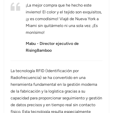
¡La mejor compra que he hecho este
عربي
invierno! El color y el tejido son exquisitos,
¡y es comodísimo! Viajé de Nueva York a
日语
Miami sin quitármelo ni una sola vez. ¡Es
한국어
monísimo!
Türk
Mabu - Director ejecutivo de
RisingBamboo
Ελληνικά
Melayu
La tecnología RFID (Identificación por
Polski
Radiofrecuencia) se ha convertido en una
herramienta fundamental en la gestión moderna
แบบไทย
de la fabricación y la logística gracias a su
capacidad para proporcionar seguimiento y gestión
Tiếng Việt
de datos precisos y en tiempo real sin contacto
Indonesia
físico. Esta tecnología resulta especialmente