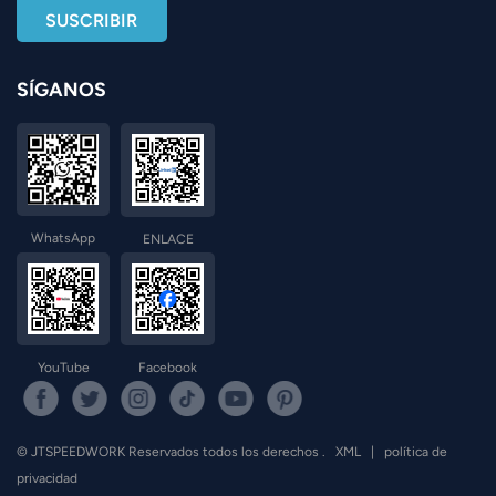
SÍGANOS
WhatsApp
ENLACE
YouTube
Facebook
© JTSPEEDWORK Reservados todos los derechos .
XML
|
política de
privacidad