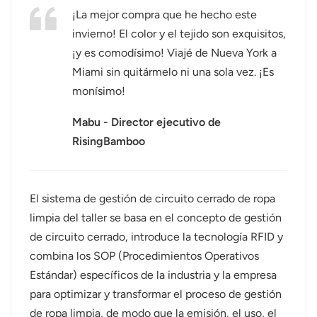
¡La mejor compra que he hecho este
عربي
invierno! El color y el tejido son exquisitos,
¡y es comodísimo! Viajé de Nueva York a
日语
Miami sin quitármelo ni una sola vez. ¡Es
한국어
monísimo!
Türk
Mabu - Director ejecutivo de
RisingBamboo
Ελληνικά
Melayu
El sistema de gestión de circuito cerrado de ropa
Polski
limpia del taller se basa en el concepto de gestión
de circuito cerrado, introduce la tecnología RFID y
แบบไทย
combina los SOP (Procedimientos Operativos
Estándar) específicos de la industria y la empresa
Tiếng Việt
para optimizar y transformar el proceso de gestión
Indonesia
de ropa limpia, de modo que la emisión, el uso, el