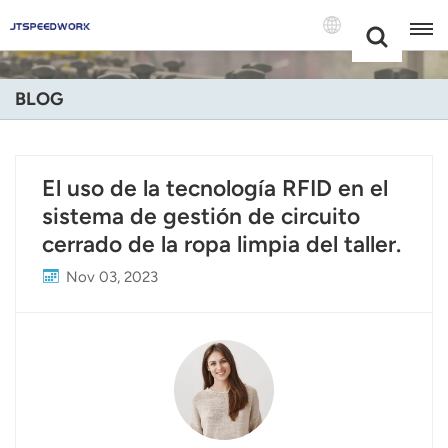
Choose Your
+86 -18681515767
Language(Espa
BLOG
English
Français
El uso de la tecnología RFID en el
sistema de gestión de circuito
Deutsch
cerrado de la ropa limpia del taller.
Русский
Nov 03, 2023
Italiano
Español
Português
Nederland