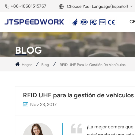
+86 -18681515767
Choose Your Language(Español)
C
English
Lector Activo De 2,45 GHz
Etiqueta Activa De 2,45 GHz
Módulo RFID De 2,45 GHz
Français
BLOG
Deutsch
Hogar
Blog
RFID UHF Para La Gestión De Vehículos
Русский
Italiano
RFID UHF para la gestión de vehículos
Español
Nov 23, 2017
Português
Nederland
¡La mejor compra que h
quitármelo ni una sola