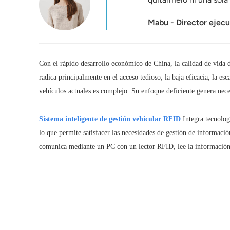
عربي
Mabu - Director ejec
日语
한국어
Con el rápido desarrollo económico de China, la calidad de vida d
Türk
radica principalmente en el acceso tedioso, la baja eficacia, la es
vehículos actuales es complejo. Su enfoque deficiente genera nece
Ελληνικά
Sistema inteligente de gestión vehicular RFID
Integra tecnolog
Melayu
lo que permite satisfacer las necesidades de gestión de informaci
Polski
comunica mediante un PC con un lector RFID, lee la información de
แบบไทย
Tiếng Việt
Indonesia