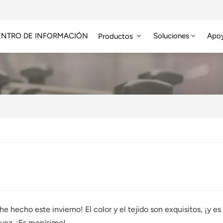
ENTRO DE INFORMACIÓN
Soluciones
Apo
Productos
Módulo RFID De Alta Frecuencia
Etiqueta RFID HF/NFC
e hecho este invierno! El color y el tejido son exquisitos, ¡y 
 vez. ¡Es monísimo!