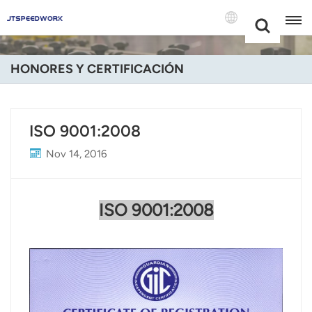
Choose Your
+86 -18681515767
Language(Espa
HONORES Y CERTIFICACIÓN
English
Français
ISO 9001:2008
Deutsch
Nov 14, 2016
Русский
ISO 9001:2008
Italiano
Español
Português
Nederland