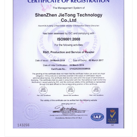
عربي
日语
한국어
Türk
Ελληνικά
Melayu
Polski
แบบไทย
Tiếng Việt
Indonesia