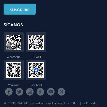
SÍGANOS
WhatsApp
ENLACE
YouTube
Facebook
© JTSPEEDWORK Reservados todos los derechos .
XML
|
política de