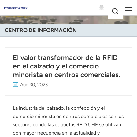
Choose Your
+86 -18681515767
Language(Espa
CENTRO DE INFORMACIÓN
English
Français
El valor transformador de la RFID
en el calzado y el comercio
Deutsch
minorista en centros comerciales.
Русский
Aug 30, 2023
Italiano
Español
La industria del calzado, la confección y el
comercio minorista en centros comerciales son los
Português
sectores donde las etiquetas RFID UHF se utilizan
con mayor frecuencia en la actualidad y
Nederland