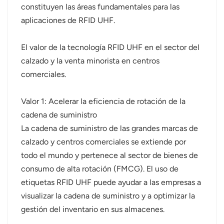
constituyen las áreas fundamentales para las
عربي
aplicaciones de RFID UHF.
日语
El valor de la tecnología RFID UHF en el sector del
calzado y la venta minorista en centros
한국어
comerciales.
Türk
Valor 1: Acelerar la eficiencia de rotación de la
Ελληνικά
cadena de suministro
La cadena de suministro de las grandes marcas de
Melayu
calzado y centros comerciales se extiende por
Polski
todo el mundo y pertenece al sector de bienes de
consumo de alta rotación (FMCG). El uso de
แบบไทย
etiquetas RFID UHF puede ayudar a las empresas a
visualizar la cadena de suministro y a optimizar la
Tiếng Việt
gestión del inventario en sus almacenes.
Indonesia