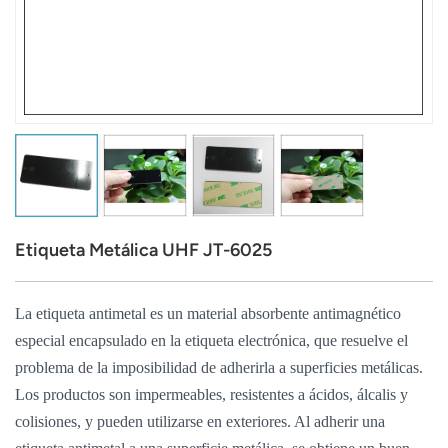
عربي
日语
한국어
Türk
Ελληνικά
Etiqueta Metálica UHF JT-6025
Melayu
Polski
La etiqueta antimetal es un material absorbente antimagnético
especial encapsulado en la etiqueta electrónica, que resuelve el
แบบไทย
problema de la imposibilidad de adherirla a superficies metálicas.
Los productos son impermeables, resistentes a ácidos, álcalis y
Tiếng Việt
colisiones, y pueden utilizarse en exteriores. Al adherir una
Indonesia