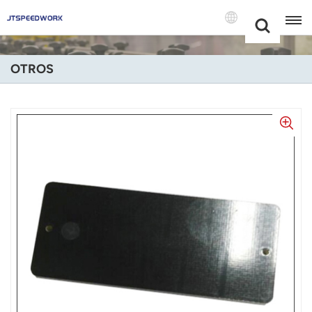
Choose Your
+86 -18681515767
Language(Espa
OTROS
English
Français
Deutsch
Русский
Italiano
Español
Português
Nederland