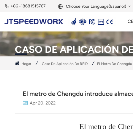
+86 -18681515767
Choose Your Language(Español)
C
English
Lector Activo De 2,45 GHz
Etiqueta Activa De 2,45 GHz
Módulo RFID De 2,45 GHz
Français
CASO DE APLICACIÓN DE
Deutsch
Hogar
Caso De Aplicación De RFID
El Metro De Chengdu 
Русский
Italiano
El metro de Chengdu introduce almace
Español
Apr 20, 2022
Português
Nederland
El metro de Chen