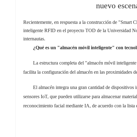
nuevo escena
عربي
日语
Recientemente, en respuesta a la construcción de "Smart C
inteligente RFID en el proyecto TOD de la Universidad N
한국어
internautas.
Türk
¿Qué es un "almacén móvil inteligente" con tecn
Ελληνικά
La estructura completa del "almacén móvil inteligent
facilita la configuración del almacén en las proximidades de
Melayu
El almacén integra una gran cantidad de dispositivos 
Polski
sensores IoT, que pueden utilizarse para almacenar materia
แบบไทย
reconocimiento facial mediante IA, de acuerdo con la lista 
Tiếng Việt
Indonesia