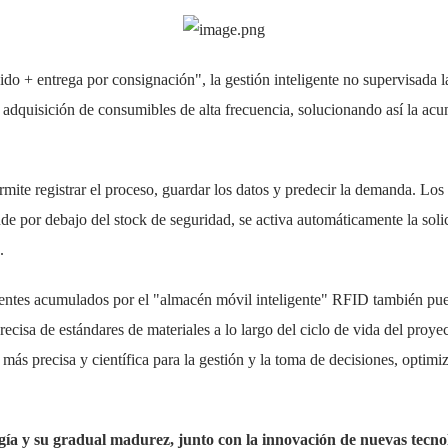
o + entrega por consignación", la gestión inteligente no supervisada la
de adquisición de consumibles de alta frecuencia, solucionando así la ac
ermite registrar el proceso, guardar los datos y predecir la demanda. Lo
nde por debajo del stock de seguridad, se activa automáticamente la sol
.
entes acumulados por el "almacén móvil inteligente" RFID también pue
precisa de estándares de materiales a lo largo del ciclo de vida del proyec
e más precisa y científica para la gestión y la toma de decisiones, optim
gía y su gradual madurez, junto con la innovación de nuevas tecnolog