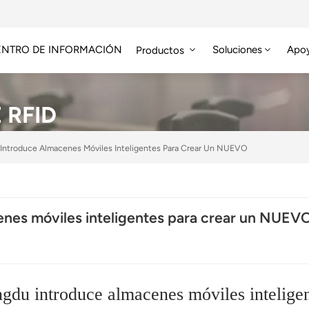
ENTRO DE INFORMACIÓN
Soluciones
Apo
Productos
Módulo RFID De Alta Frecuencia
Etiqueta RFID HF/NFC
 RFID
Introduce Almacenes Móviles Inteligentes Para Crear Un NUEVO
nes móviles inteligentes para crear un NUEV
gdu introduce almacenes móviles inteligen