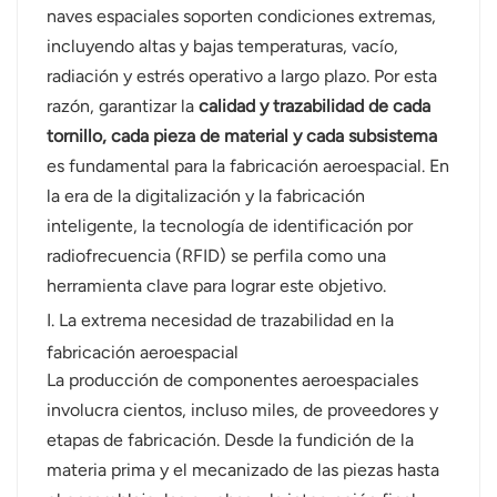
naves espaciales soporten condiciones extremas,
عربي
incluyendo altas y bajas temperaturas, vacío,
radiación y estrés operativo a largo plazo. Por esta
日语
razón, garantizar la
calidad y trazabilidad de cada
tornillo, cada pieza de material y cada subsistema
한국어
es fundamental para la fabricación aeroespacial. En
Türk
la era de la digitalización y la fabricación
inteligente, la tecnología de identificación por
Ελληνικά
radiofrecuencia (RFID) se perfila como una
herramienta clave para lograr este objetivo.
Melayu
I. La extrema necesidad de trazabilidad en la
Polski
fabricación aeroespacial
La producción de componentes aeroespaciales
แบบไทย
involucra cientos, incluso miles, de proveedores y
Tiếng Việt
etapas de fabricación. Desde la fundición de la
materia prima y el mecanizado de las piezas hasta
Indonesia