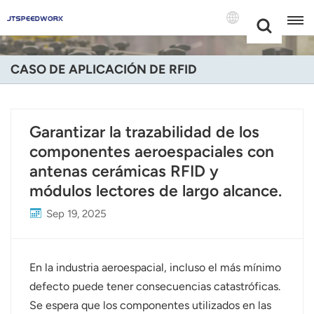
Choose Your
+86 -18681515767
Language(Espa
CASO DE APLICACIÓN DE RFID
English
Français
Garantizar la trazabilidad de los
componentes aeroespaciales con
Deutsch
antenas cerámicas RFID y
Русский
módulos lectores de largo alcance.
Italiano
Sep 19, 2025
Español
En la industria aeroespacial, incluso el más mínimo
Português
defecto puede tener consecuencias catastróficas.
Se espera que los componentes utilizados en las
Nederland