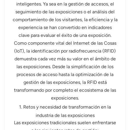
inteligentes. Ya sea en la gestión de accesos, el
عربي
seguimiento de las exposiciones o el análisis del
comportamiento de los visitantes, la eficiencia y la
日语
experiencia se han convertido en indicadores
clave para evaluar el éxito de una exposición.
한국어
Como componente vital del Internet de las Cosas
Türk
(IoT), la identificación por radiofrecuencia (RFID)
demuestra cada vez más su valor en el ámbito de
Ελληνικά
las exposiciones. Desde la simplificación de los
procesos de acceso hasta la optimización de la
Melayu
gestión de las exposiciones, la RFID está
Polski
transformando por completo el ecosistema de las
exposiciones.
แบบไทย
1. Retos y necesidad de transformación en la
Tiếng Việt
industria de las exposiciones
Las exposiciones tradicionales suelen enfrentarse
Indonesia