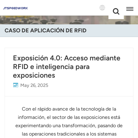
Choose Your
+86 -18681515767
Language(Espa
CASO DE APLICACIÓN DE RFID
English
Français
Exposición 4.0: Acceso mediante
RFID e inteligencia para
Deutsch
exposiciones
Русский
May 26, 2025
Italiano
Español
Con el rápido avance de la tecnología de la
información, el sector de las exposiciones está
Português
experimentando una transformación, pasando de
las operaciones tradicionales a los sistemas
Nederland