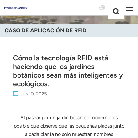
Choose Your
+86 -18681515767
Language(Espa
CASO DE APLICACIÓN DE RFID
English
Français
Cómo la tecnología RFID está
haciendo que los jardines
Deutsch
botánicos sean más inteligentes y
Русский
ecológicos.
Italiano
Jun 10, 2025
Español
Al pasear por un jardín botánico moderno, es
Português
posible que observe que las pequeñas placas junto
a cada planta no solo muestran nombres
Nederland