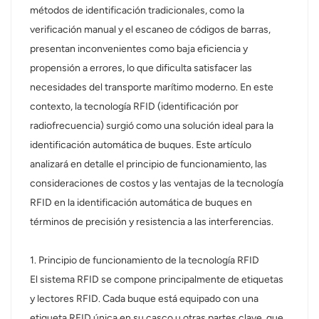
métodos de identificación tradicionales, como la
عربي
verificación manual y el escaneo de códigos de barras,
presentan inconvenientes como baja eficiencia y
日语
propensión a errores, lo que dificulta satisfacer las
necesidades del transporte marítimo moderno. En este
한국어
contexto, la tecnología RFID (identificación por
Türk
radiofrecuencia) surgió como una solución ideal para la
identificación automática de buques. Este artículo
Ελληνικά
analizará en detalle el principio de funcionamiento, las
consideraciones de costos y las ventajas de la tecnología
Melayu
RFID en la identificación automática de buques en
Polski
términos de precisión y resistencia a las interferencias.
แบบไทย
1. Principio de funcionamiento de la tecnología RFID
El sistema RFID se compone principalmente de etiquetas
Tiếng Việt
y lectores RFID. Cada buque está equipado con una
Indonesia
etiqueta RFID única en su casco u otras partes clave, que