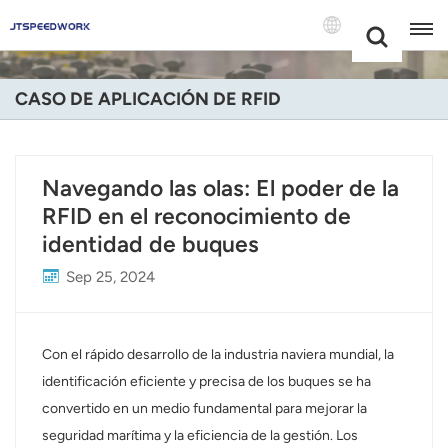
Choose Your
+86 -18681515767
Language(Espa
CASO DE APLICACIÓN DE RFID
English
Français
Navegando las olas: El poder de la
RFID en el reconocimiento de
Deutsch
identidad de buques
Русский
Sep 25, 2024
Italiano
Español
Con el rápido desarrollo de la industria naviera mundial, la
identificación eficiente y precisa de los buques se ha
Português
convertido en un medio fundamental para mejorar la
seguridad marítima y la eficiencia de la gestión. Los
Nederland