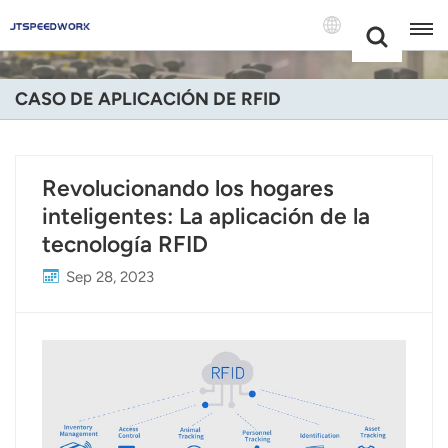
Choose Your
+86 -18681515767
Language(Espa
CASO DE APLICACIÓN DE RFID
English
Français
Revolucionando los hogares
inteligentes: La aplicación de la
Deutsch
tecnología RFID
Русский
Sep 28, 2023
Italiano
Español
Português
Nederland