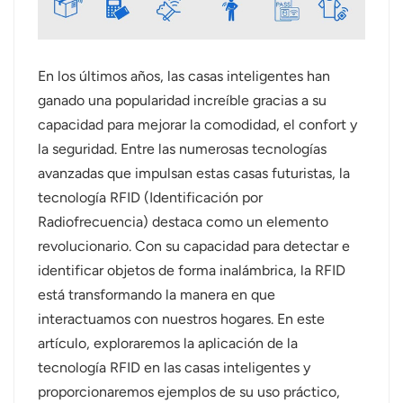
عربي
日语
En los últimos años, las casas inteligentes han
ganado una popularidad increíble gracias a su
한국어
capacidad para mejorar la comodidad, el confort y
la seguridad. Entre las numerosas tecnologías
Türk
avanzadas que impulsan estas casas futuristas, la
Ελληνικά
tecnología RFID (Identificación por
Radiofrecuencia) destaca como un elemento
Melayu
revolucionario. Con su capacidad para detectar e
identificar objetos de forma inalámbrica, la RFID
Polski
está transformando la manera en que
แบบไทย
interactuamos con nuestros hogares. En este
artículo, exploraremos la aplicación de la
Tiếng Việt
tecnología RFID en las casas inteligentes y
proporcionaremos ejemplos de su uso práctico,
Indonesia