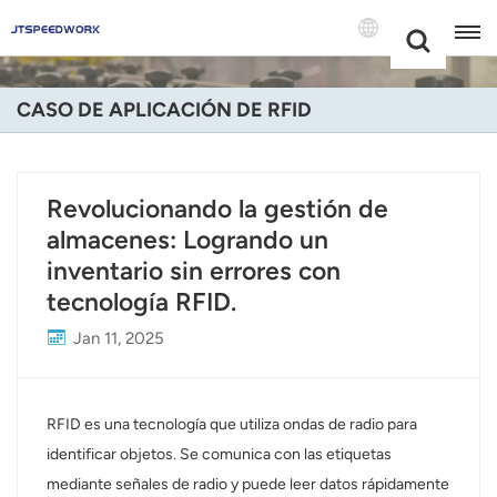
Choose Your
+86 -18681515767
Language(Espa
CASO DE APLICACIÓN DE RFID
English
Français
Revolucionando la gestión de
almacenes: Logrando un
Deutsch
inventario sin errores con
Русский
tecnología RFID.
Italiano
Jan 11, 2025
Español
RFID es una tecnología que utiliza ondas de radio para
Português
identificar objetos. Se comunica con las etiquetas
mediante señales de radio y puede leer datos rápidamente
Nederland