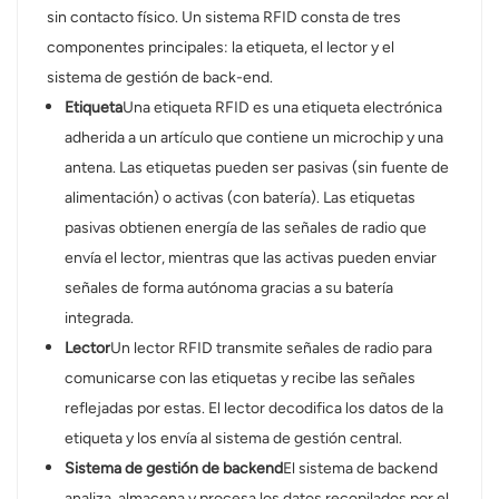
sin contacto físico. Un sistema RFID consta de tres
عربي
componentes principales: la etiqueta, el lector y el
sistema de gestión de back-end.
日语
Etiqueta
Una etiqueta RFID es una etiqueta electrónica
adherida a un artículo que contiene un microchip y una
한국어
antena. Las etiquetas pueden ser pasivas (sin fuente de
Türk
alimentación) o activas (con batería). Las etiquetas
pasivas obtienen energía de las señales de radio que
Ελληνικά
envía el lector, mientras que las activas pueden enviar
señales de forma autónoma gracias a su batería
Melayu
integrada.
Polski
Lector
Un lector RFID transmite señales de radio para
comunicarse con las etiquetas y recibe las señales
แบบไทย
reflejadas por estas. El lector decodifica los datos de la
etiqueta y los envía al sistema de gestión central.
Tiếng Việt
Sistema de gestión de backend
El sistema de backend
Indonesia
analiza, almacena y procesa los datos recopilados por el