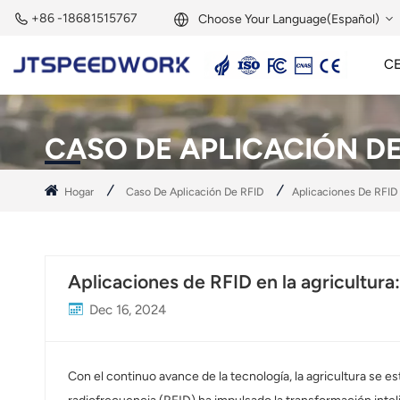
+86 -18681515767
Choose Your Language(Español)
C
English
Lector Activo De 2,45 GHz
Etiqueta Activa De 2,45 GHz
Módulo RFID De 2,45 GHz
Français
CASO DE APLICACIÓN DE
Deutsch
Hogar
Caso De Aplicación De RFID
Aplicaciones De RFID 
Русский
Italiano
Aplicaciones de RFID en la agricultura:
Español
Dec 16, 2024
Português
Nederland
Con el continuo avance de la tecnología, la agricultura se es