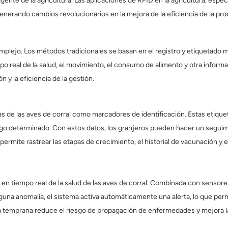
gente de la agricultura. Las aplicaciones de RFID en la agricultura, espe
enerando cambios revolucionarios en la mejora de la eficiencia de la prod
omplejo. Los métodos tradicionales se basan en el registro y etiquetado m
o real de la salud, el movimiento, el consumo de alimento y otra inform
 y la eficiencia de la gestión.
alas de las aves de corral como marcadores de identificación. Estas etiq
go determinado. Con estos datos, los granjeros pueden hacer un seguimie
ermite rastrear las etapas de crecimiento, el historial de vacunación y el
en tiempo real de la salud de las aves de corral. Combinada con sensore
guna anomalía, el sistema activa automáticamente una alerta, lo que permi
ta temprana reduce el riesgo de propagación de enfermedades y mejora la