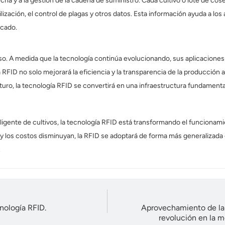
cha y a la gestión de la cadena de suministro. Cada cultivo o lote de co
ización, el control de plagas y otros datos. Esta información ayuda a los a
rcado.
nso. A medida que la tecnología continúa evolucionando, sus aplicaciones
ía RFID no solo mejorará la eficiencia y la transparencia de la producción 
uturo, la tecnología RFID se convertirá en una infraestructura fundamenta
ligente de cultivos, la tecnología RFID está transformando el funcionamie
e y los costos disminuyan, la RFID se adoptará de forma más generalizada
.
nología RFID.
Aprovechamiento de la 
revolución en la m