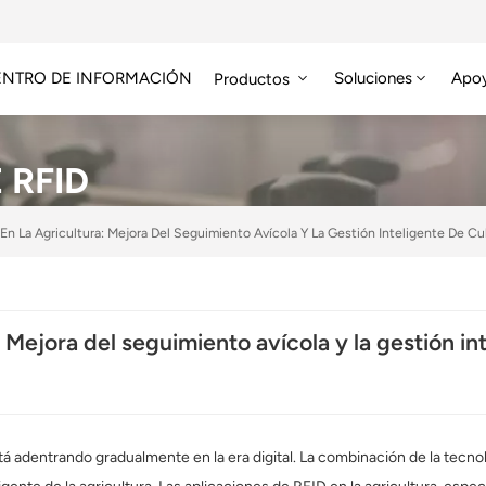
ENTRO DE INFORMACIÓN
Soluciones
Apo
Productos
Módulo RFID De Alta Frecuencia
Etiqueta RFID HF/NFC
 RFID
En La Agricultura: Mejora Del Seguimiento Avícola Y La Gestión Inteligente De Cul
 Mejora del seguimiento avícola y la gestión int
tá adentrando gradualmente en la era digital. La combinación de la tecnolo