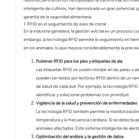
radiofrecuencia (RFID) ha impulsado la transformación inteli
عربي
inteligente de cultivos, han demostrado un gran potencial, g
garantía de la seguridad alimentaria.
日语
1. RFID en el seguimiento de aves de corral
En la industria ganadera, la gestión avícola es un proceso c
한국어
embargo, la tecnología RFID permite el seguimiento en tiemp
Türk
en los animales, lo que mejora considerablemente la precisión
Ελληνικά
Pulseras RFID para los pies y etiquetas de ala
Las etiquetas RFID se suelen instalar en las patas o 
Melayu
pueden ser leídos por lectores RFID dentro de un ran
de salud de cada ave. Por ejemplo, la tecnología RFID p
Polski
identificar y solucionar problemas con prontitud.
แบบไทย
Vigilancia de la salud y prevención de enfermedades
La tecnología RFID también permite la monitorización 
Tiếng Việt
temperatura y la frecuencia cardíaca. Si se detecta al
animales afectados. Este sistema inteligente de aler
Indonesia
Optimización del análisis y la gestión de datos