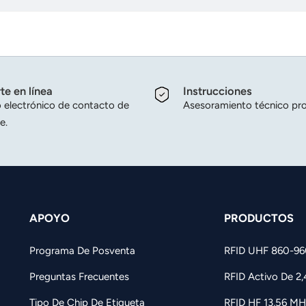
te en línea
Instrucciones
 electrónico de contacto de
Asesoramiento técnico pro
e.
APOYO
PRODUCTOS
Programa De Posventa
RFID UHF 860-9
Preguntas Frecuentes
RFID Activo De 2
Tipo De Chip De Etiqueta
RFID HF 13,56 MH