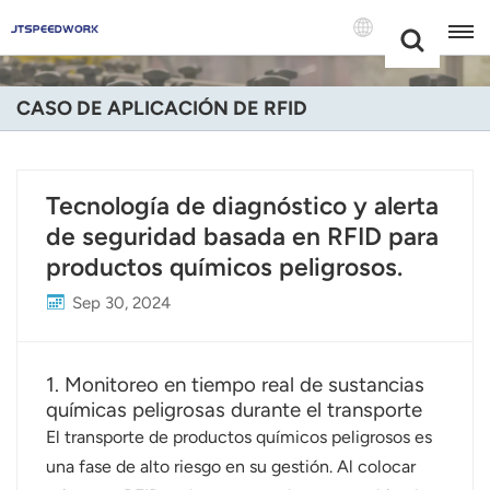
Choose Your
+86 -18681515767
Language(Espa
CASO DE APLICACIÓN DE RFID
English
Français
Tecnología de diagnóstico y alerta
de seguridad basada en RFID para
Deutsch
productos químicos peligrosos.
Русский
Sep 30, 2024
Italiano
Español
1. Monitoreo en tiempo real de sustancias
químicas peligrosas durante el transporte
Português
El transporte de productos químicos peligrosos es
una fase de alto riesgo en su gestión. Al colocar
Nederland