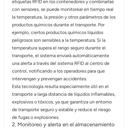
etiquetas RFID en los contenedores y combinarlas
con sensores, se puede monitorear en tiempo real
عربي
la temperatura, la presión y otros parámetros de los
日语
productos químicos durante el transporte. Por
ejemplo, ciertos productos químicos líquidos
한국어
peligrosos son sensibles a la temperatura. Si la
temperatura supera el rango seguro durante el
Türk
transporte, el sistema enviará automáticamente
Ελληνικά
una alerta a través del sistema RFID al centro de
control, notificando a los operadores para que
Melayu
intervengan y prevengan accidentes.
Esta tecnología resulta especialmente útil en el
Polski
transporte a larga distancia de líquidos inflamables,
แบบไทย
explosivos o tóxicos, ya que garantiza un entorno
de transporte seguro y estable y reduce el riesgo
Tiếng Việt
de fugas o explosiones.
2. Monitoreo y alerta en el almacenamiento
Indonesia