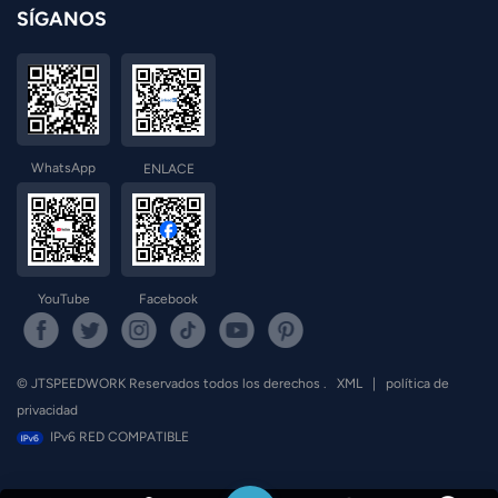
SÍGANOS
WhatsApp
ENLACE
YouTube
Facebook
© JTSPEEDWORK Reservados todos los derechos .
XML
|
política de
privacidad
IPv6 RED COMPATIBLE