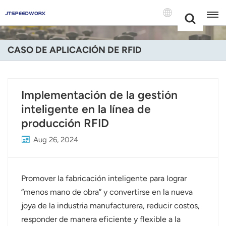
Choose Your
+86 -18681515767
Language(Espa
CASO DE APLICACIÓN DE RFID
English
Français
Implementación de la gestión
inteligente en la línea de
Deutsch
producción RFID
Русский
Aug 26, 2024
Italiano
Español
Promover la fabricación inteligente para lograr
“menos mano de obra” y convertirse en la nueva
Português
joya de la industria manufacturera, reducir costos,
responder de manera eficiente y flexible a la
Nederland