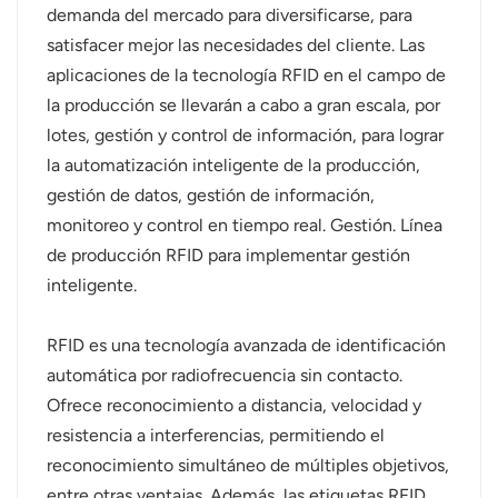
demanda del mercado para diversificarse, para
عربي
satisfacer mejor las necesidades del cliente. Las
aplicaciones de la tecnología RFID en el campo de
日语
la producción se llevarán a cabo a gran escala, por
lotes, gestión y control de información, para lograr
한국어
la automatización inteligente de la producción,
Türk
gestión de datos, gestión de información,
monitoreo y control en tiempo real. Gestión. Línea
Ελληνικά
de producción RFID para implementar gestión
inteligente.
Melayu
Polski
RFID es una tecnología avanzada de identificación
automática por radiofrecuencia sin contacto.
แบบไทย
Ofrece reconocimiento a distancia, velocidad y
resistencia a interferencias, permitiendo el
Tiếng Việt
reconocimiento simultáneo de múltiples objetivos,
Indonesia
entre otras ventajas. Además, las etiquetas RFID