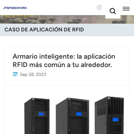
Choose Your
+86 -18681515767
Language(Espa
CASO DE APLICACIÓN DE RFID
English
Français
Armario inteligente: la aplicación
RFID más común a tu alrededor.
Deutsch
Sep 28, 2023
Русский
Italiano
Español
Português
Nederland