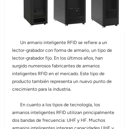
عربي
日语
한국어
Un armario inteligente RFID se refiere a un
Türk
lector-grabador con forma de armario, un tipo de
lector-grabador fijo. En los últimos años, han
Ελληνικά
surgido numerosos fabricantes de armarios
inteligentes RFID en el mercado. Este tipo de
Melayu
producto también representa un nuevo punto de
Polski
crecimiento para la industria.
แบบไทย
En cuanto a los tipos de tecnología, los
armarios inteligentes RFID utilizan principalmente
Tiếng Việt
dos bandas de frecuencia: UHF y HF. Muchos
Indonesia
armarios inteligentes integran capacidades UHF y