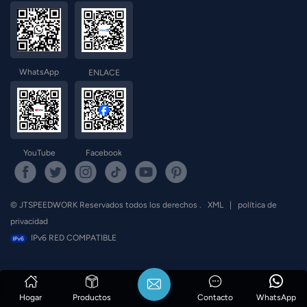
WhatsApp
ENLACE
YouTube
Facebook
© JTSPEEDWORK Reservados todos los derechos .
XML
|
política de
privacidad
IPv6 RED COMPATIBLE
Hogar
Productos
Contacto
WhatsApp