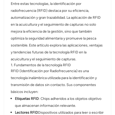
Entre estas tecnologías, la identificación por
عربي
radiofrecuencia (RFID) destaca por su eficiencia,
automatización y gran trazabilidad. La aplicación de RFID
日语
en la acuicultura y el seguimiento de capturas no solo
mejora la eficiencia de la gestión, sino que también
한국어
optimiza la seguridad alimentaria y promueve la pesca
Türk
sostenible. Este artículo explora las aplicaciones, ventajas
y tendencias futuras de la tecnología RFID en la
Ελληνικά
acuicultura y el seguimiento de capturas.
1. Fundamentos de la tecnología RFID
Melayu
RFID (Identificación por Radiofrecuencia) es una
tecnología inalámbrica utilizada para la identificación y
Polski
transmisión de datos sin contacto. Sus componentes
แบบไทย
básicos incluyen:
Etiquetas RFID
: Chips adheridos a los objetos objetivo
Tiếng Việt
que almacenan información relevante.
Lectores RFID
Dispositivos utilizados para leer o escribir
Indonesia