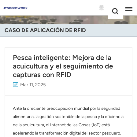
Choose Your
+86 -18681515767
Language(Espa
CASO DE APLICACIÓN DE RFID
English
Français
Pesca inteligente: Mejora de la
acuicultura y el seguimiento de
Deutsch
capturas con RFID
Русский
Mar 11, 2025
Italiano
Español
Ante la creciente preocupación mundial por la seguridad
alimentaria, la gestión sostenible de la pesca y la eficiencia
Português
de la acuicultura, el Internet de las Cosas (IoT) está
acelerando la transformación digital del sector pesquero.
Nederland