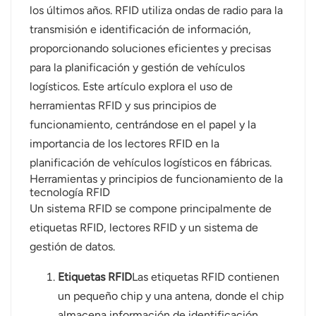
los últimos años. RFID utiliza ondas de radio para la
عربي
transmisión e identificación de información,
proporcionando soluciones eficientes y precisas
日语
para la planificación y gestión de vehículos
logísticos. Este artículo explora el uso de
한국어
herramientas RFID y sus principios de
Türk
funcionamiento, centrándose en el papel y la
importancia de los lectores RFID en la
Ελληνικά
planificación de vehículos logísticos en fábricas.
Herramientas y principios de funcionamiento de la
Melayu
tecnología RFID
Un sistema RFID se compone principalmente de
Polski
etiquetas RFID, lectores RFID y un sistema de
gestión de datos.
แบบไทย
Etiquetas RFID
Las etiquetas RFID contienen
Tiếng Việt
un pequeño chip y una antena, donde el chip
Indonesia
almacena información de identificación