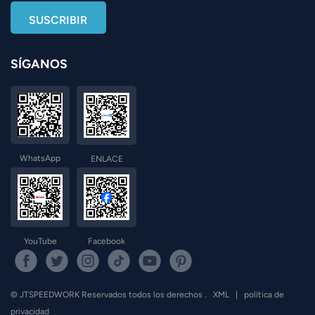
SÍGANOS
WhatsApp
ENLACE
YouTube
Facebook
© JTSPEEDWORK Reservados todos los derechos .
XML
|
política de
privacidad