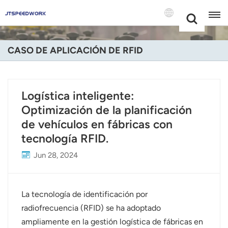
Choose Your
+86 -18681515767
Language(Espa
CASO DE APLICACIÓN DE RFID
English
Français
Logística inteligente:
Optimización de la planificación
Deutsch
de vehículos en fábricas con
Русский
tecnología RFID.
Italiano
Jun 28, 2024
Español
La tecnología de identificación por
Português
radiofrecuencia (RFID) se ha adoptado
ampliamente en la gestión logística de fábricas en
Nederland