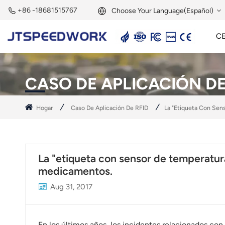
+86 -18681515767
Choose Your Language(Español)
C
English
Lector Activo De 2,45 GHz
Etiqueta Activa De 2,45 GHz
Módulo RFID De 2,45 GHz
Français
CASO DE APLICACIÓN DE
Deutsch
Hogar
Caso De Aplicación De RFID
La "etiqueta Con Sens
Русский
Italiano
La "etiqueta con sensor de temperatura"
Español
medicamentos.
Aug 31, 2017
Português
Nederland
En los últimos años, los incidentes relacionados co