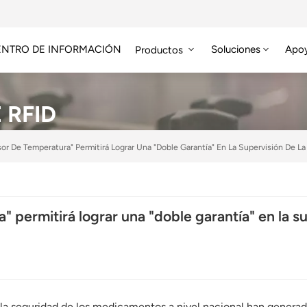
ENTRO DE INFORMACIÓN
Soluciones
Apo
Productos
Módulo RFID De Alta Frecuencia
Etiqueta RFID HF/NFC
 RFID
or De Temperatura" Permitirá Lograr Una "doble Garantía" En La Supervisión De 
 permitirá lograr una "doble garantía" en la su
n la seguridad de los medicamentos a nivel nacional han genera