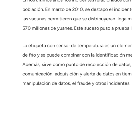
عربي
población. En marzo de 2010, se destapó el incidente 
日语
las vacunas permitieron que se distribuyeran ilegalm
570 millones de yuanes. Este suceso puso a prueba 
한국어
Türk
La etiqueta con sensor de temperatura es un elemen
de frío y se puede combinar con la identificación m
Ελληνικά
Además, sirve como punto de recolección de datos, 
Melayu
comunicación, adquisición y alerta de datos en tiemp
manipulación de datos, el fraude y otros incidentes.
Polski
แบบไทย
Tiếng Việt
Indonesia