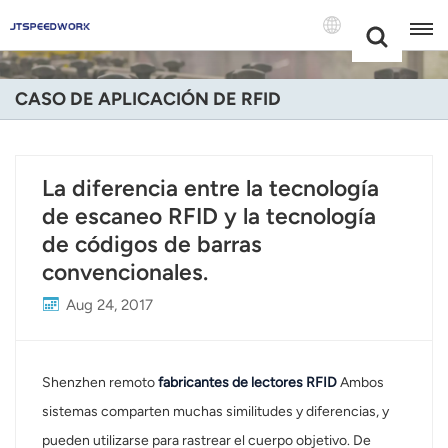
Choose Your
+86 -18681515767
Language(Espa
CASO DE APLICACIÓN DE RFID
English
Français
La diferencia entre la tecnología
de escaneo RFID y la tecnología
Deutsch
de códigos de barras
Русский
convencionales.
Italiano
Aug 24, 2017
Español
Shenzhen remoto
fabricantes de lectores RFID
Ambos
Português
sistemas comparten muchas similitudes y diferencias, y
Nederland
pueden utilizarse para rastrear el cuerpo objetivo. De