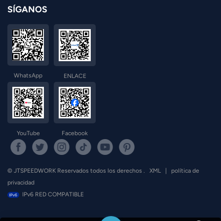
SÍGANOS
WhatsApp
ENLACE
YouTube
Facebook
© JTSPEEDWORK Reservados todos los derechos .
XML
|
política de
privacidad
IPv6 RED COMPATIBLE