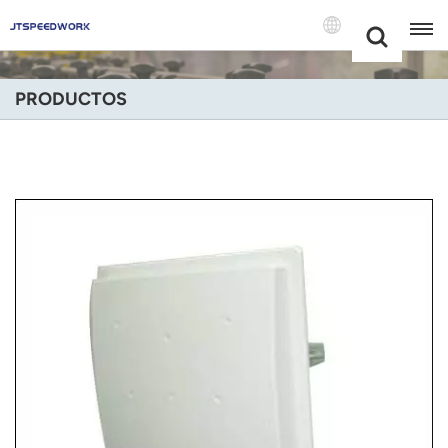
Choose Your
+86 -18681515767
Language(Espa
PRODUCTOS
English
Français
Deutsch
Русский
Italiano
Español
Português
Nederland