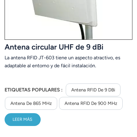
عربي
日语
한국어
Antena circular UHF de 9 dBi
Türk
La antena RFID JT-603 tiene un aspecto atractivo, es
Ελληνικά
adaptable al entorno y de fácil instalación.
Melayu
ETIQUETAS POPULARES :
Antena RFID De 9 DBi
Polski
Antena De 865 MHz
Antena RFID De 900 MHz
แบบไทย
LEER MÁS
Tiếng Việt
Indonesia