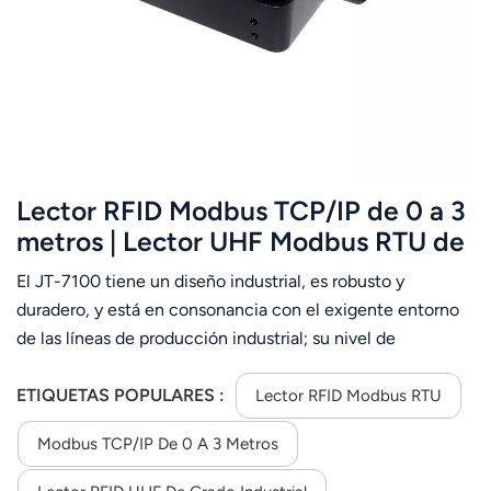
عربي
日语
한국어
Türk
Lector RFID Modbus TCP/IP de 0 a 3
Ελληνικά
metros | Lector UHF Modbus RTU de
860-960 MHz
El JT-7100 tiene un diseño industrial, es robusto y
Melayu
duradero, y está en consonancia con el exigente entorno
Polski
de las líneas de producción industrial; su nivel de
protección alcanza el IP66. RF utiliza chips de
แบบไทย
investigación y desarrollo de propiedad intelectual propia
ETIQUETAS POPULARES :
Lector RFID Modbus RTU
con un algoritmo de reconocimiento de etiquetas de alto
Tiếng Việt
Modbus TCP/IP De 0 A 3 Metros
rendimiento. El software monitoriza de forma inteligente
el estado de funcionamiento, sin fallos durante 24 horas al
Indonesia