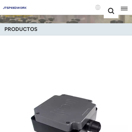
Choose Your
+86 -18681515767
Language(Espa
PRODUCTOS
English
Français
Deutsch
Русский
Italiano
Español
Português
Nederland