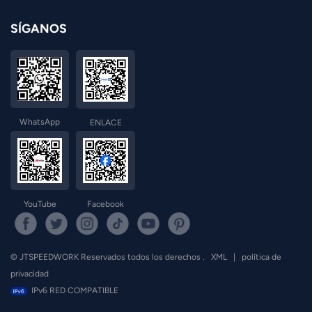
SÍGANOS
WhatsApp
ENLACE
YouTube
Facebook
© JTSPEEDWORK Reservados todos los derechos .
XML
|
política de
privacidad
IPv6 RED COMPATIBLE