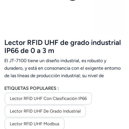
Lector RFID UHF de grado industrial
IP66 de 0 a 3 m
El JT-7100 tiene un diseño industrial, es robusto y
duradero, y está en consonancia con el exigente entorno
de las líneas de producción industrial; su nivel de
protección alcanza el IP66.RF utiliza chips de
ETIQUETAS POPULARES :
investigación y desarrollo de propiedad intelectual propia
con un algoritmo de reconocimiento de etiquetas de alto
Lector RFID UHF Con Clasificación IP66
rendimiento.El software monitoriza de forma inteligente el
Lector RFID UHF De Grado Industrial
estado de funcionamiento, sin fallos durante 24 horas al
día, 365 días al año.La cubierta inferior está diseñada para
Lector RFID UHF Modbus
instalar piezas de hierro, lo que resulta conveniente para la