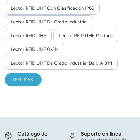
instalación en entornos de líneas de producción industrial
Lector RFID UHF Con Clasificación IP66
y para la instalación de lectores.De tamaño reducido y
Lector RFID UHF De Grado Industrial
peso ligero, se integra fácilmente en los equipos de la
línea de producción industrial. Compatible con etiquetas
Lector RFID UHF
Lector RFID UHF Modbus
RFID EPCglobal UHF Clase 1 Gen 2 / ISO 18000-6C.
Lector RFID UHF 0-3M
Lector RFID UHF De Grado Industrial De 0 A 3 M
LEER MÁS
Catálogo de
Soporte en línea
productos