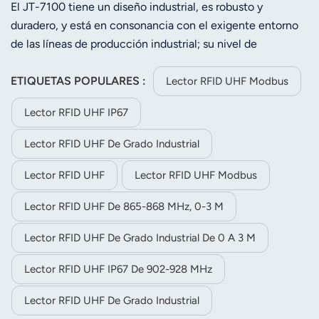
El JT-7100 tiene un diseño industrial, es robusto y
duradero, y está en consonancia con el exigente entorno
de las líneas de producción industrial; su nivel de
protección alcanza el IP66. RF utiliza chips de
investigación y desarrollo de propiedad intelectual propia
ETIQUETAS POPULARES :
Lector RFID UHF Modbus
con un algoritmo de reconocimiento de etiquetas de alto
Lector RFID UHF IP67
rendimiento. El software monitoriza de forma inteligente
el estado de funcionamiento, sin fallos durante 24 horas al
Lector RFID UHF De Grado Industrial
día, 365 días al año.La cubierta inferior está diseñada para
instalar piezas de hierro, lo que resulta conveniente para la
Lector RFID UHF
Lector RFID UHF Modbus
instalación en entornos de líneas de producción industrial
Lector RFID UHF De 865-868 MHz, 0-3 M
y para la instalación de lectores.De tamaño reducido y
peso ligero, se integra fácilmente en los equipos de la
Lector RFID UHF De Grado Industrial De 0 A 3 M
línea de producción industrial. Compatible con etiquetas
RFID EPCglobal UHF Clase 1 Gen 2 / ISO 18000-6C.
Lector RFID UHF IP67 De 902-928 MHz
Lector RFID UHF De Grado Industrial