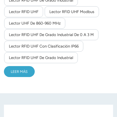
Lector RFID UHF De Grado Industrial
día, 365 días al año.La cubierta inferior está diseñada para
norsk
instalar piezas de hierro, lo que resulta conveniente para la
Lector RFID UHF
Lector RFID UHF Modbus
instalación en entornos de líneas de producción industrial
magyar
Lector UHF De 860-960 MHz
y para la instalación de lectores.De tamaño reducido y
peso ligero, se integra fácilmente en los equipos de la
Lector RFID UHF De Grado Industrial De 0 A 3 M
línea de producción industrial. Compatible con etiquetas
RFID EPCglobal UHF Clase 1 Gen 2 / ISO 18000-6C.
Lector RFID UHF Con Clasificación IP66
Lector RFID UHF De Grado Industrial
LEER MÁS