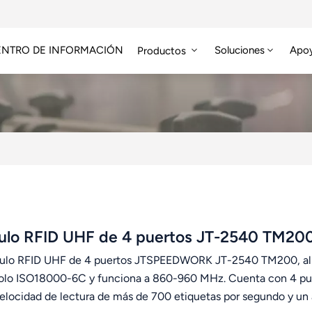
ENTRO DE INFORMACIÓN
Soluciones
Apo
Productos
Módulo RFID De Alta Frecuencia
Etiqueta RFID HF/NFC
lo RFID UHF de 4 puertos JT-2540 TM2
ulo RFID UHF de 4 puertos JTSPEEDWORK JT-2540 TM200, ali
olo ISO18000-6C y funciona a 860-960 MHz. Cuenta con 4 pue
elocidad de lectura de más de 700 etiquetas por segundo y un 