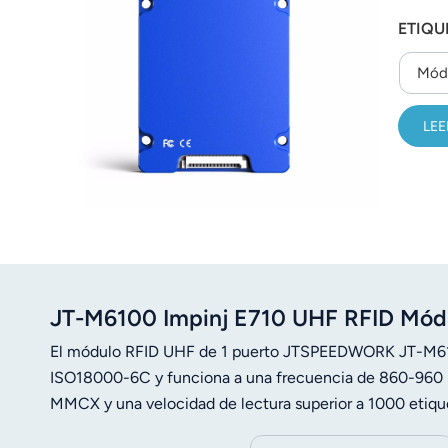
alumin
عربي
ETIQU
para en
日语
Mód
한국어
LEE
Türk
Ελληνικά
Melayu
Polski
JT-M6100 Impinj E710 UHF RFID Mód
แบบไทย
El módulo RFID UHF de 1 puerto JTSPEEDWORK JT-M6100
Tiếng Việt
ISO18000-6C y funciona a una frecuencia de 860-960 M
MMCX y una velocidad de lectura superior a 1000 etiqu
Indonesia