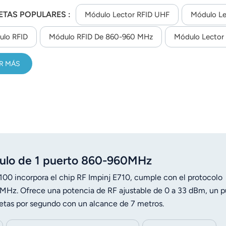
io, admite UART TTL, RSSI y detección de antena, y ofrece un 
ETAS POPULARES :
tornos industriales.
Módulo Lector RFID UHF
Módulo Le
ulo RFID
Módulo RFID De 860-960 MHz
Módulo Lector
R MÁS
ulo de 1 puerto 860-960MHz
 incorpora el chip RF Impinj E710, cumple con el protocolo
Hz. Ofrece una potencia de RF ajustable de 0 a 33 dBm, un p
etas por segundo con un alcance de 7 metros.