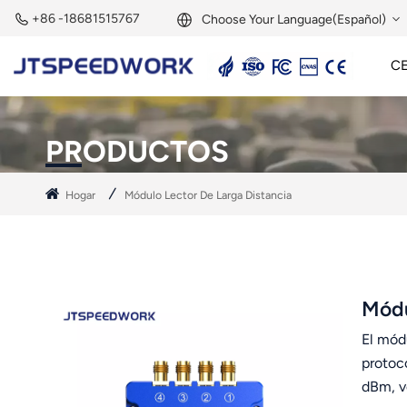
+86 -18681515767
Choose Your Language(Español)
C
English
Lector Activo De 2,45 GHz
Etiqueta Activa De 2,45 GHz
Módulo RFID De 2,45 GHz
Français
PRODUCTOS
Deutsch
Hogar
Módulo Lector De Larga Distancia
Русский
Italiano
Español
Módu
El mód
Português
protoc
Nederland
dBm, v