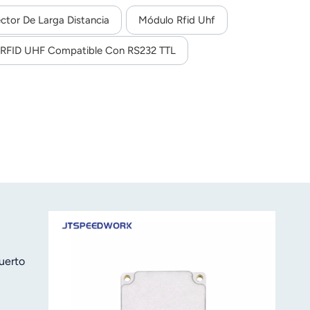
SDK en C#/Java/C++ para desarrollo secundario, ideal
ctor De Larga Distancia
Módulo Rfid Uhf
 RFID UHF Compatible Con RS232 TTL
uerto