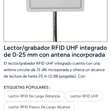
عربي
日语
한국어
Türk
Lector/grabador RFID UHF integrado
Ελληνικά
de 0-25 mm con antena incorporada
El lector/grabador RFID UHF integrado cuenta con una
Melayu
antena circular de 12 dBi incorporada y ofrece un alcance
Polski
de lectura de hasta 25 m (0,98 pulgadas). Con
clasificación IP 66, puede utilizarse en entornos exigentes,
แบบไทย
ETIQUETAS POPULARES :
manteniendo un alto rendimiento y un funcionamiento
ininterrumpido las 24 horas del día, los 365 días del año.
Lector RFID De Larga Distancia
Lector RFID UHF
Tiếng Việt
Este lector RFID integrado de largo alcance ofrece
Lector RFID Pasivo De Largo Alcance
interfaces RS232/TCP/IP (internet)/WG26/32/34/66.
Indonesia