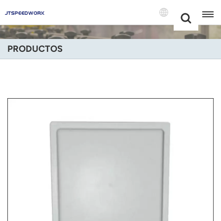
Choose Your
+86 -18681515767
Language(Espa
PRODUCTOS
English
Français
Deutsch
Русский
Italiano
Español
Português
Nederland