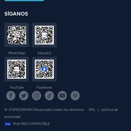
SÍGANOS
WhatsApp
ENLACE
YouTube
Facebook
© JTSPEEDWORK Reservados todos los derechos .
XML
|
política de
privacidad
IPv6 RED COMPATIBLE