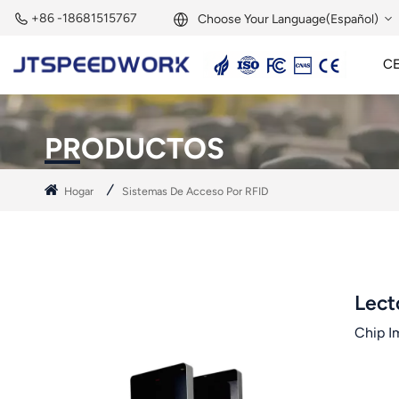
+86 -18681515767
Choose Your Language(Español)
C
English
Lector Activo De 2,45 GHz
Etiqueta Activa De 2,45 GHz
Módulo RFID De 2,45 GHz
Français
PRODUCTOS
Deutsch
Hogar
Sistemas De Acceso Por RFID
Русский
Italiano
Español
Lect
Chip I
Português
Nederland