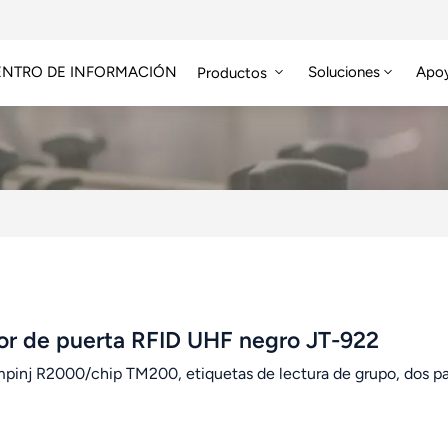
ENTRO DE INFORMACIÓN
Soluciones
Apo
Productos
Módulo RFID De Alta Frecuencia
Etiqueta RFID HF/NFC
or de puerta RFID UHF negro JT-922
mpinj R2000/chip TM200, etiquetas de lectura de grupo, dos par