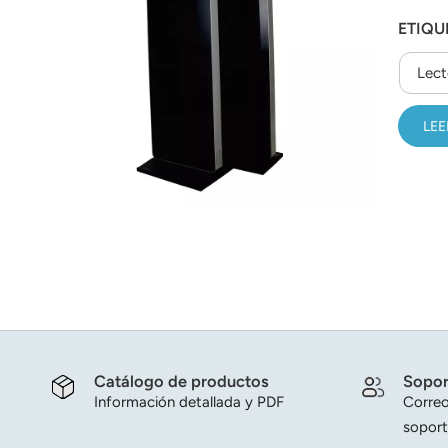
عربي
ETIQU
日语
Lect
한국어
LEE
Türk
Ελληνικά
Melayu
Polski
แบบไทย
Tiếng Việt
Catálogo de productos
Sopor
Información detallada y PDF
Correo
Indonesia
soport