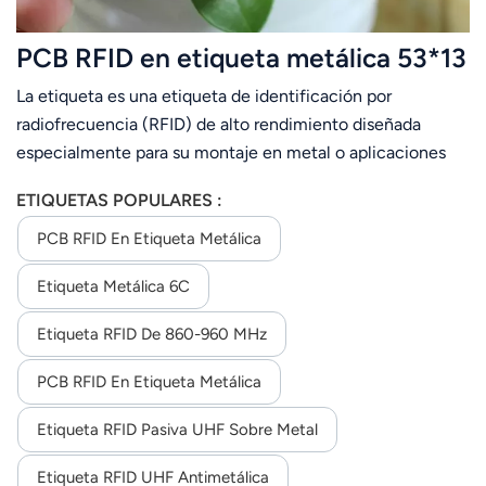
عربي
PCB RFID en etiqueta metálica 53*13
日语
La etiqueta es una etiqueta de identificación por
radiofrecuencia (RFID) de alto rendimiento diseñada
한국어
especialmente para su montaje en metal o aplicaciones
donde se requieren condiciones ambientales extremas o
Türk
ETIQUETAS POPULARES :
exposición a condiciones adversas.
Ελληνικά
PCB RFID En Etiqueta Metálica
Melayu
Etiqueta Metálica 6C
Polski
Etiqueta RFID De 860-960 MHz
แบบไทย
PCB RFID En Etiqueta Metálica
Tiếng Việt
Etiqueta RFID Pasiva UHF Sobre Metal
Indonesia
Etiqueta RFID UHF Antimetálica