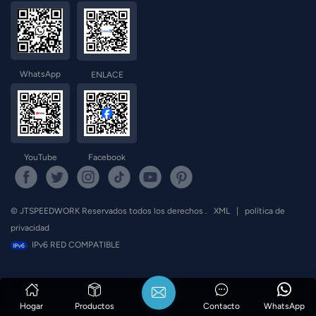
WhatsApp
ENLACE
YouTube
Facebook
© JTSPEEDWORK Reservados todos los derechos .
XML
|
política de
privacidad
IPv6 RED COMPATIBLE
Hogar
Productos
Contacto
WhatsApp