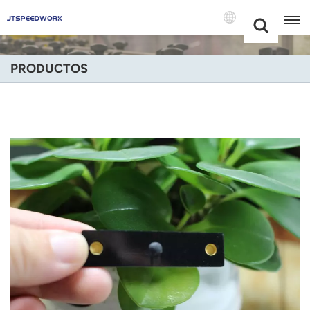
Choose Your
+86 -18681515767
Language(Espa
PRODUCTOS
English
Français
Deutsch
Русский
Italiano
Español
Português
Nederland