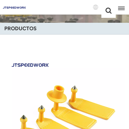
Choose Your
+86 -18681515767
Language(Espa
PRODUCTOS
English
Français
Deutsch
Русский
Italiano
Español
Português
Nederland