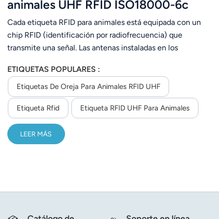
animales UHF RFID ISO18000-6c
Gen2
Cada etiqueta RFID para animales está equipada con un
chip RFID (identificación por radiofrecuencia) que
transmite una señal. Las antenas instaladas en los
comederos captan esta señal cuando la vaca se acerca a
ETIQUETAS POPULARES :
comer, y un ordenador registra el tiempo transcurrido
hasta que se pierde la señal al marcharse la vaca. De esta
Etiquetas De Oreja Para Animales RFID UHF
forma, el sistema puede controlar qué vacas comen con
Etiqueta Rfid
Etiqueta RFID UHF Para Animales
regularidad y asegurarse de que reciben la cantidad
suficiente.
LEER MÁS
Catálogo de
Soporte en línea