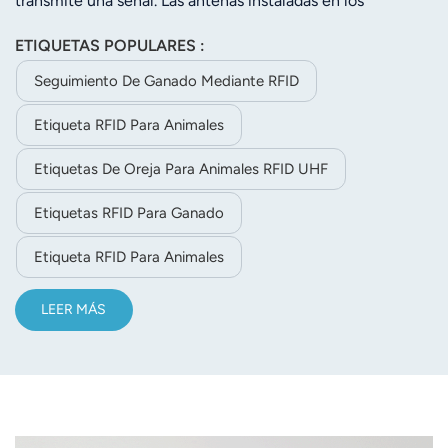
transmite una señal. Las antenas instaladas en los
comederos captan esta señal cuando la vaca se acerca a
ETIQUETAS POPULARES :
comer, y un ordenador registra el tiempo transcurrido
hasta que se pierde la señal al marcharse la vaca. De esta
Seguimiento De Ganado Mediante RFID
forma, el sistema puede controlar qué vacas comen con
Etiqueta RFID Para Animales
regularidad y asegurarse de que reciben la cantidad
suficiente.
Etiquetas De Oreja Para Animales RFID UHF
Etiquetas RFID Para Ganado
Etiqueta RFID Para Animales
LEER MÁS