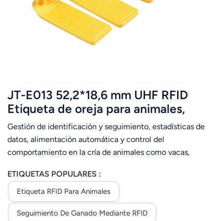
عربي
日语
한국어
Türk
JT-E013 52,2*18,6 mm UHF RFID
Ελληνικά
Etiqueta de oreja para animales,
ovejas y cabras para la gestión del
Gestión de identificación y seguimiento, estadísticas de
Melayu
ganado
datos, alimentación automática y control del
Polski
comportamiento en la cría de animales como vacas,
ovejas, cerdos y otros animales de granja. Para su
แบบไทย
ETIQUETAS POPULARES :
instalación, utilice pinzas especiales para crotales, etc.,
para colocar el crotal en la oreja del animal.
Etiqueta RFID Para Animales
Tiếng Việt
Posteriormente, podrá utilizarse con normalidad.
Seguimiento De Ganado Mediante RFID
Indonesia