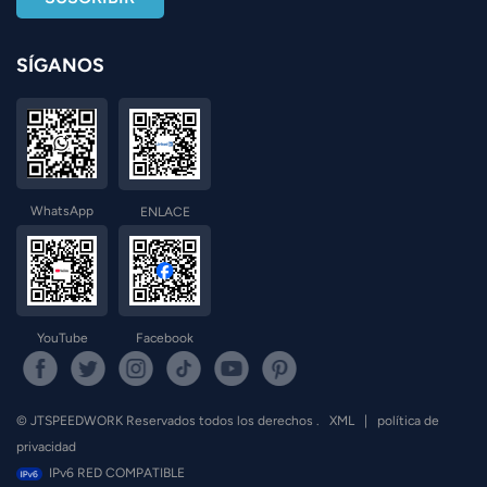
SÍGANOS
WhatsApp
ENLACE
YouTube
Facebook
© JTSPEEDWORK Reservados todos los derechos .
XML
|
política de
privacidad
IPv6 RED COMPATIBLE