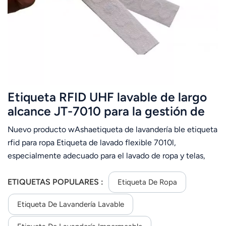
عربي
日语
한국어
Türk
Etiqueta RFID UHF lavable de largo
Ελληνικά
alcance JT-7010 para la gestión de
prendas de vestir.
Nuevo producto wAshaetiqueta de lavandería ble etiqueta
Melayu
rfid para ropa Etiqueta de lavado flexible 7010l,
Polski
especialmente adecuado para el lavado de ropa y telas,
instálelo en la ropa de cama, puede soportar planchado a
แบบไทย
alta temperatura de 180 grados, indLavado en EE. UU. más
ETIQUETAS POPULARES :
Etiqueta De Ropa
de 200 veces. La etiqueta ha superado la prueba de
Tiếng Việt
Etiqueta De Lavandería Lavable
consistencia, así como la prueba de escritura regional EPC
y de usuario antes de salir de fábrica; la etiqueta tiene una
Indonesia