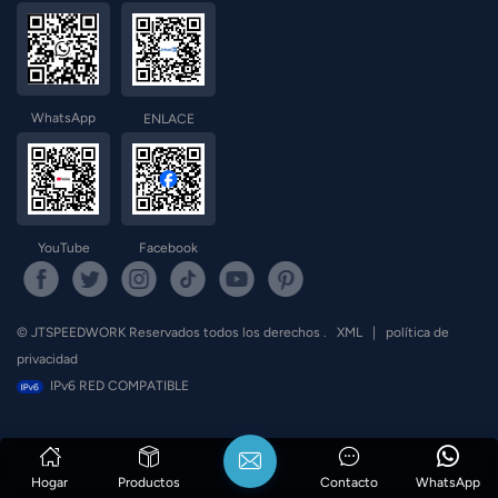
WhatsApp
ENLACE
YouTube
Facebook
© JTSPEEDWORK Reservados todos los derechos .
XML
|
política de
privacidad
IPv6 RED COMPATIBLE
Hogar
Productos
Contacto
WhatsApp