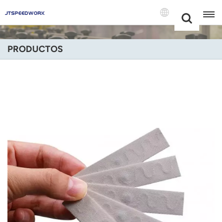
Choose Your
+86 -18681515767
Language(Espa
PRODUCTOS
English
Français
Deutsch
Русский
Italiano
Español
Português
Nederland