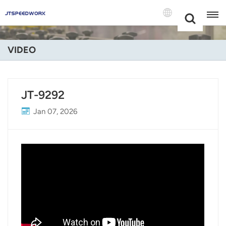
Choose Your
+86 -18681515767
Language(Espa
VIDEO
English
Français
JT-9292
Deutsch
Jan 07, 2026
Русский
Italiano
Español
Português
Nederland