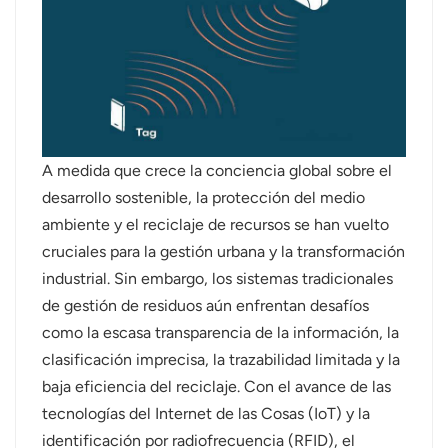
عربي
日语
한국어
Türk
A medida que crece la conciencia global sobre el
desarrollo sostenible, la protección del medio
Ελληνικά
ambiente y el reciclaje de recursos se han vuelto
cruciales para la gestión urbana y la transformación
Melayu
industrial. Sin embargo, los sistemas tradicionales
Polski
de gestión de residuos aún enfrentan desafíos
como la escasa transparencia de la información, la
แบบไทย
clasificación imprecisa, la trazabilidad limitada y la
baja eficiencia del reciclaje. Con el avance de las
Tiếng Việt
tecnologías del Internet de las Cosas (IoT) y la
Indonesia
identificación por radiofrecuencia (RFID), el