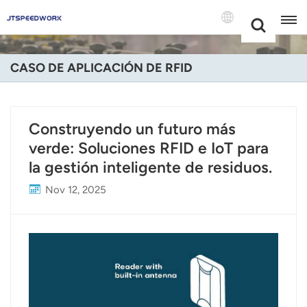
Choose Your
+86 -18681515767
Language(Espa
CASO DE APLICACIÓN DE RFID
English
Français
Construyendo un futuro más
verde: Soluciones RFID e IoT para
Deutsch
la gestión inteligente de residuos.
Русский
Nov 12, 2025
Italiano
Español
Português
Nederland