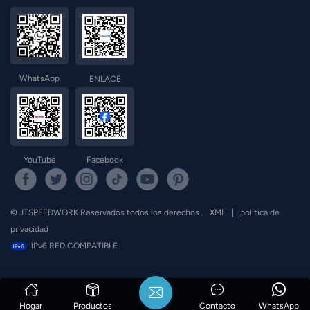
WhatsApp
ENLACE
YouTube
Facebook
© JTSPEEDWORK Reservados todos los derechos .
XML
|
política de
privacidad
IPv6 RED COMPATIBLE
Hogar
Productos
Contacto
WhatsApp