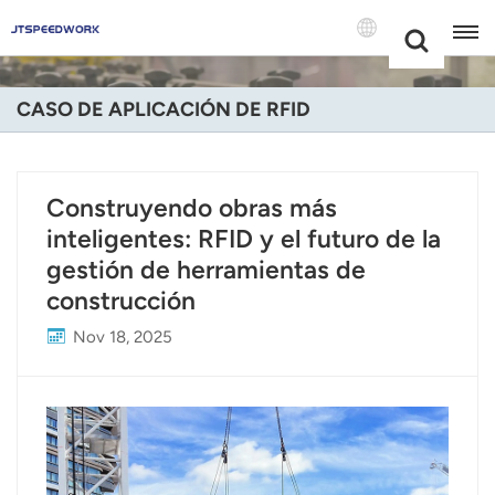
Choose Your
+86 -18681515767
Language(Espa
CASO DE APLICACIÓN DE RFID
English
Français
Construyendo obras más
inteligentes: RFID y el futuro de la
Deutsch
gestión de herramientas de
Русский
construcción
Italiano
Nov 18, 2025
Español
Português
Nederland