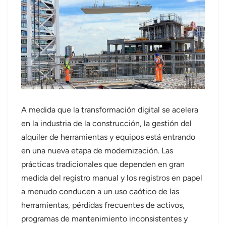
عربي
日语
한국어
Türk
Ελληνικά
A medida que la transformación digital se acelera
en la industria de la construcción, la gestión del
Melayu
alquiler de herramientas y equipos está entrando
en una nueva etapa de modernización. Las
Polski
prácticas tradicionales que dependen en gran
แบบไทย
medida del registro manual y los registros en papel
a menudo conducen a un uso caótico de las
Tiếng Việt
herramientas, pérdidas frecuentes de activos,
programas de mantenimiento inconsistentes y
Indonesia