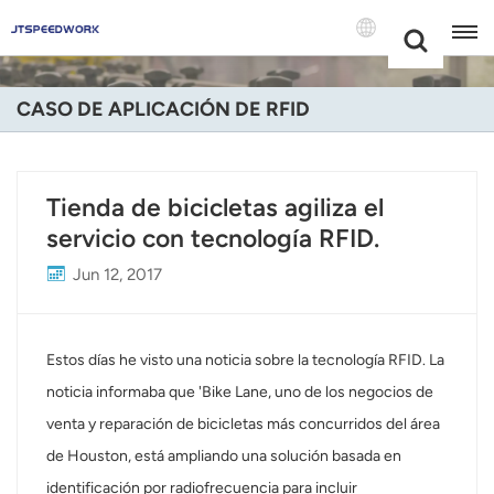
Choose Your
+86 -18681515767
Language(Espa
CASO DE APLICACIÓN DE RFID
English
Français
Tienda de bicicletas agiliza el
servicio con tecnología RFID.
Deutsch
Jun 12, 2017
Русский
Italiano
Estos días he visto una noticia sobre la tecnología RFID. La
Español
noticia informaba que 'Bike Lane, uno de los negocios de
venta y reparación de bicicletas más concurridos del área
Português
de Houston, está ampliando una solución basada en
Nederland
identificación por radiofrecuencia para incluir