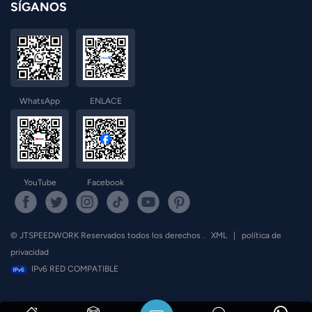
SÍGANOS
WhatsApp
ENLACE
YouTube
Facebook
© JTSPEEDWORK Reservados todos los derechos .
XML
|
política de
privacidad
IPv6 RED COMPATIBLE