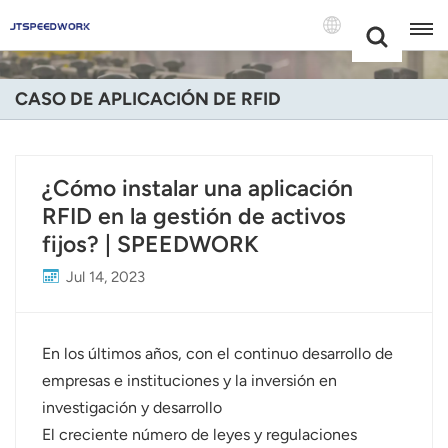
Choose Your
+86 -18681515767
Language(Espa
CASO DE APLICACIÓN DE RFID
English
Français
¿Cómo instalar una aplicación
RFID en la gestión de activos
Deutsch
fijos? | SPEEDWORK
Русский
Jul 14, 2023
Italiano
Español
En los últimos años, con el continuo desarrollo de
empresas e instituciones y la inversión en
Português
investigación y desarrollo
El creciente número de leyes y regulaciones
Nederland