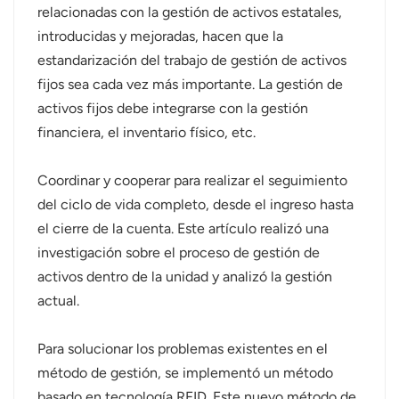
relacionadas con la gestión de activos estatales,
عربي
introducidas y mejoradas, hacen que la
estandarización del trabajo de gestión de activos
日语
fijos sea cada vez más importante. La gestión de
activos fijos debe integrarse con la gestión
한국어
financiera, el inventario físico, etc.
Türk
Coordinar y cooperar para realizar el seguimiento
Ελληνικά
del ciclo de vida completo, desde el ingreso hasta
el cierre de la cuenta. Este artículo realizó una
Melayu
investigación sobre el proceso de gestión de
Polski
activos dentro de la unidad y analizó la gestión
actual.
แบบไทย
Para solucionar los problemas existentes en el
Tiếng Việt
método de gestión, se implementó un método
Indonesia
basado en tecnología RFID. Este nuevo método de