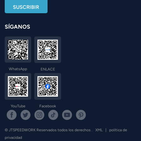
SÍGANOS
WhatsApp
ENLACE
YouTube
Facebook
© JTSPEEDWORK Reservados todos los derechos .
XML
|
política de
privacidad