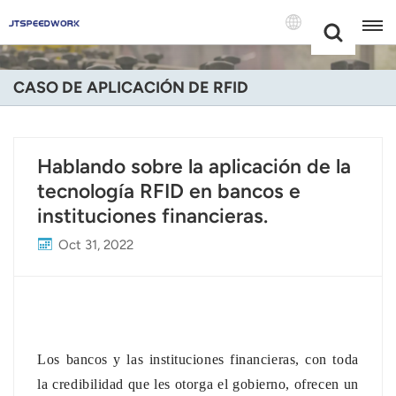
Choose Your
+86 -18681515767
Language(Espa
CASO DE APLICACIÓN DE RFID
English
Français
Hablando sobre la aplicación de la
tecnología RFID en bancos e
Deutsch
instituciones financieras.
Русский
Oct 31, 2022
Italiano
Español
Português
Los bancos y las instituciones financieras, con toda
la credibilidad que les otorga el gobierno, ofrecen un
Nederland