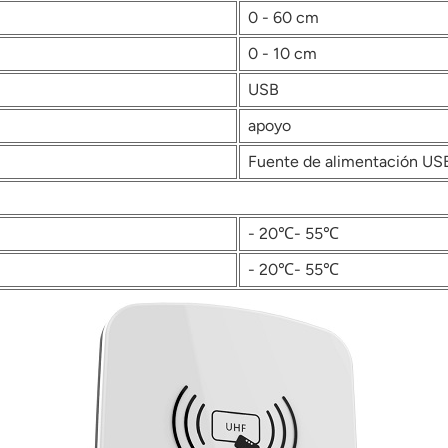
0 - 60 cm
0 - 10 cm
USB
apoyo
Fuente de alimentación US
- 20℃- 55℃
- 20℃- 55℃