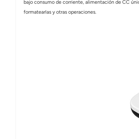
bajo consumo de corriente, alimentación de CC única, 
عربي
formatearlas y otras operaciones.
日语
한국어
Türk
Ελληνικά
Melayu
Polski
แบบไทย
Tiếng Việt
Indonesia