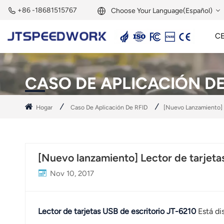
+86 -18681515767
Choose Your Language(Español)
C
English
Lector Activo De 2,45 GHz
Etiqueta Activa De 2,45 GHz
Módulo RFID De 2,45 GHz
Français
CASO DE APLICACIÓN DE
Deutsch
Hogar
Caso De Aplicación De RFID
[Nuevo Lanzamiento] 
Русский
Italiano
[Nuevo lanzamiento] Lector de tarjeta
Español
Nov 10, 2017
Português
Nederland
Lector de tarjetas USB de escritorio
JT-6210
Está dis