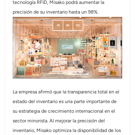
tecnología RFID, Misako podrá aumentar la
عربي
precisión de su inventario hasta un 98%.
日语
한국어
Türk
Ελληνικά
Melayu
Polski
La empresa afirmó que la transparencia total en el
estado del inventario es una parte importante de
แบบไทย
su estrategia de crecimiento internacional en el
Tiếng Việt
sector minorista. Al mejorar la precisión del
inventario, Misako optimiza la disponibilidad de los
Indonesia