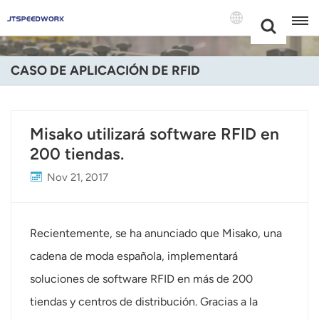
Choose Your
+86 -18681515767
Language(Espa
CASO DE APLICACIÓN DE RFID
English
Français
Misako utilizará software RFID en
200 tiendas.
Deutsch
Nov 21, 2017
Русский
Italiano
Recientemente, se ha anunciado que Misako, una
Español
cadena de moda española, implementará
soluciones de software RFID en más de 200
Português
tiendas y centros de distribución. Gracias a la
Nederland