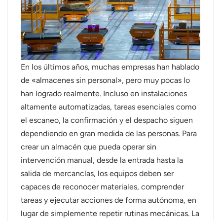
عربي
日语
한국어
En los últimos años, muchas empresas han hablado
de «almacenes sin personal», pero muy pocas lo
Türk
han logrado realmente. Incluso en instalaciones
Ελληνικά
altamente automatizadas, tareas esenciales como
el escaneo, la confirmación y el despacho siguen
Melayu
dependiendo en gran medida de las personas. Para
crear un almacén que pueda operar sin
Polski
intervención manual, desde la entrada hasta la
แบบไทย
salida de mercancías, los equipos deben ser
capaces de reconocer materiales, comprender
Tiếng Việt
tareas y ejecutar acciones de forma autónoma, en
lugar de simplemente repetir rutinas mecánicas. La
Indonesia