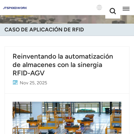
Choose Your
+86 -18681515767
Language(Espa
CASO DE APLICACIÓN DE RFID
English
Français
Reinventando la automatización
de almacenes con la sinergia
Deutsch
RFID-AGV
Русский
Nov 25, 2025
Italiano
Español
Português
Nederland